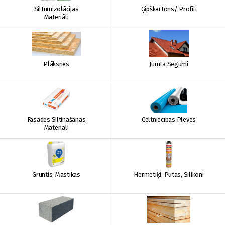
Siltumizolācijas
Ģipškartons/ Profili
Materiāli
Plāksnes
Jumta Segumi
Fasādes Siltināšanas
Celtniecības Plēves
Materiāli
Gruntis, Mastikas
Hermētiķi, Putas, Silikoni