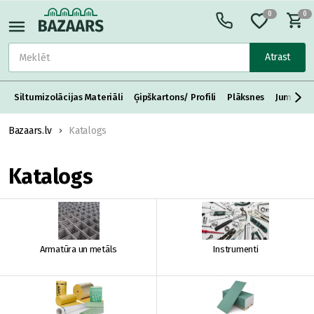
0
0
Atrast
Siltumizolācijas Materiāli
Ģipškartons/ Profili
Plāksnes
Jumta S
Bazaars.lv
Katalogs
Katalogs
Armatūra un metāls
Instrumenti