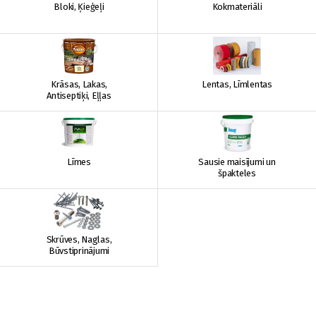
Bloki, Ķieģeļi
Kokmateriāli
Krāsas, Lakas,
Lentas, Līmlentas
Antiseptiķi, Eļļas
Līmes
Sausie maisījumi un
špakteles
Skrūves, Naglas,
Būvstiprinājumi