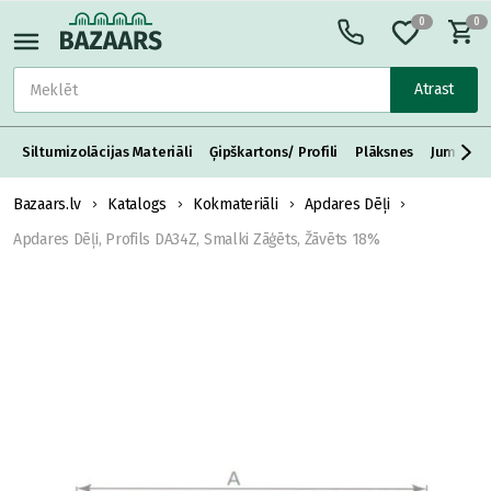
0
0
Atrast
Siltumizolācijas Materiāli
Ģipškartons/ Profili
Plāksnes
Jumta S
Bazaars.lv
Katalogs
Kokmateriāli
Apdares Dēļi
Apdares Dēļi, Profils DA34Z, Smalki Zāģēts, Žāvēts 18%