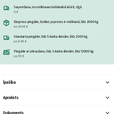
Saņemšana, no noliktavas katlakalnā ielā 8, rīgā
0 €
Ekspress piegāde, šodien, ja preces ir noliktavā, līdz 2000 kg
no 19.99 €
Standarta piegāde, līdz 5 darba dienām, līdz 2000 kg
no 9.99 €
Piegāde ar izkraušanu, līdz 3 darba dienām, līdz 12000 kg
no 99 €
Īpašība
Apraksts
Dokuments