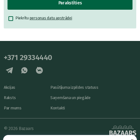
Parakstīties
Piekrītu
personas datu apstrādei
+371 29334440
Akcijas
Pasūtījuma izpildes statuss
Raksts
Saņemšana un piegāde
Par mums
Kontakti
© 2026 Bazaars
×
Konfidencialitāte