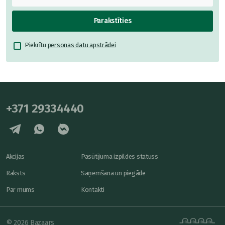
Parakstīties
Piekrītu
personas datu apstrādei
+371 29334440
Akcijas
Pasūtījuma izpildes statuss
Raksts
Saņemšana un piegāde
Par mums
Kontakti
© 2026 Bazaars