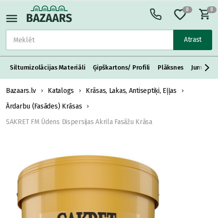
0
0
Atrast
Siltumizolācijas Materiāli
Ģipškartons/ Profili
Plāksnes
Jumta S
Bazaars.lv
Katalogs
Krāsas, Lakas, Antiseptiķi, Eļļas
Ārdarbu (Fasādes) Krāsas
SAKRET FM Ūdens Dispersijas Akrila Fasāžu Krāsa