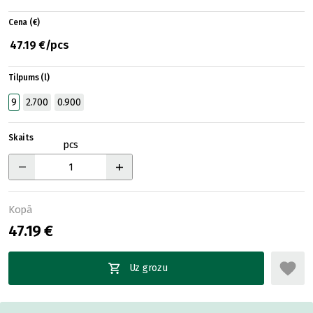
Cena (€)
47.19 €/pcs
Tilpums (l)
9
2.700
0.900
Skaits
pcs
Kopā
47.19 €
Uz grozu