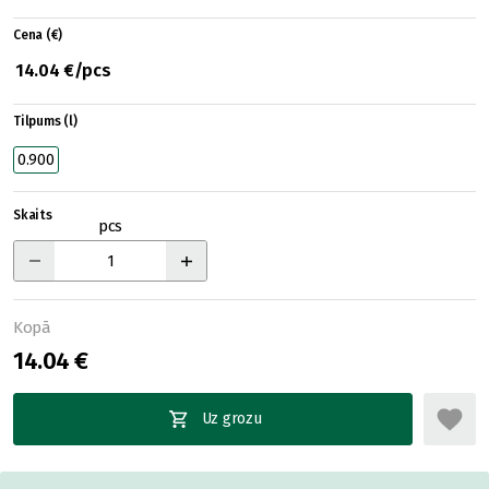
Cena (€)
14.04 €/pcs
Tilpums (l)
0.900
Skaits
pcs
Kopā
14.04 €
Uz grozu