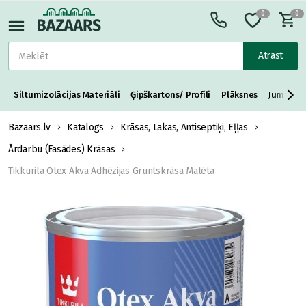
0
0
Atrast
Siltumizolācijas Materiāli
Ģipškartons/ Profili
Plāksnes
Jumta S
Bazaars.lv
Katalogs
Krāsas, Lakas, Antiseptiķi, Eļļas
Ārdarbu (Fasādes) Krāsas
Tikkurila Otex Akva Adhēzijas Gruntskrāsa Matēta