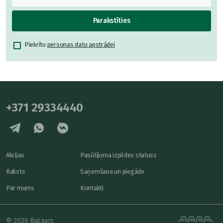
Parakstīties
Piekrītu
personas datu apstrādei
+371 29334440
Akcijas
Pasūtījuma izpildes statuss
Raksts
Saņemšana un piegāde
Par mums
Kontakti
© 2026 Bazaars