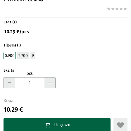
Cena (€)
10.29 €/pcs
Tilpums (l)
0.900
2.700
9
Skaits
pcs
Kopā
10.29 €
Uz grozu