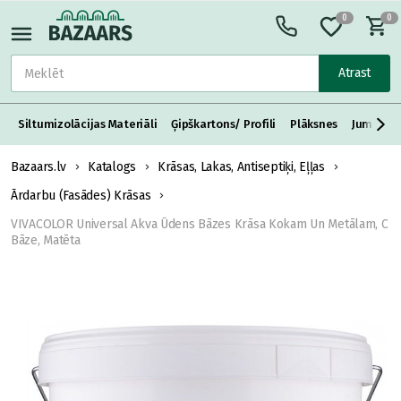
0
0
Atrast
Siltumizolācijas Materiāli
Ģipškartons/ Profili
Plāksnes
Jumta S
Bazaars.lv
Katalogs
Krāsas, Lakas, Antiseptiķi, Eļļas
Ārdarbu (Fasādes) Krāsas
VIVACOLOR Universal Akva Ūdens Bāzes Krāsa Kokam Un Metālam, C
Bāze, Matēta