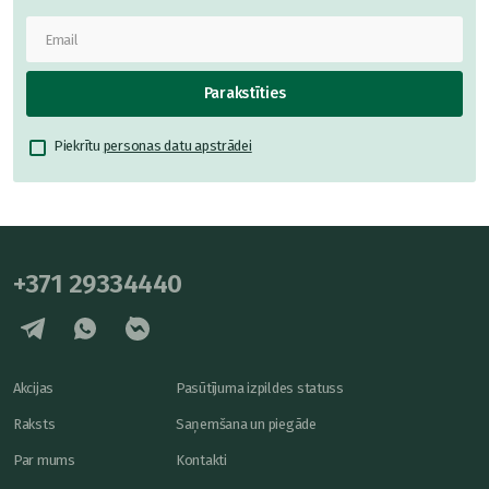
Parakstīties
Piekrītu
personas datu apstrādei
+371 29334440
Akcijas
Pasūtījuma izpildes statuss
Raksts
Saņemšana un piegāde
Par mums
Kontakti