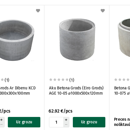
(1)
(1)
Grods Ar Dibenu KCD
Aku Betona Grods (Eiro Grods)
Betona G
1000x300x100mm
AGE 10-05 ⌀1000x500x120mm
10-075 
€/pcs
62.92 €/pcs
Preces n
Uz grozu
Uz grozu
noliktav