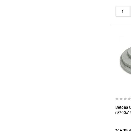
Betona G
⌀3200x
744.15 