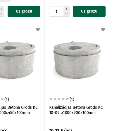
Uz grozu
Uz grozu
(1)
(1)
cijas Betona Grods KC
Kanalizācijas Betona Grods KC
1000x450x100mm
10-09 ⌀1000x900x100mm
/pcs
76.23 €/pcs