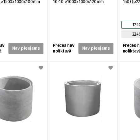
0 ⌀1500x1000x100mm
10-10 ⌀1000x1000x120mm
150) (⌀
124
224
nav
Preces nav
Preces n
ā
noliktavā
noliktav