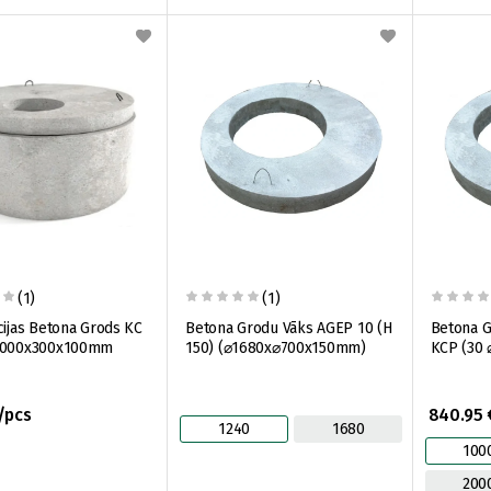
(1)
(1)
cijas Betona Grods KC
Betona Grodu Vāks AGEP 10 (H
Betona G
1000x300x100mm
150) (⌀1680x⌀700x150mm)
KCP (30 
/pcs
840.95 
1240
1680
100
200