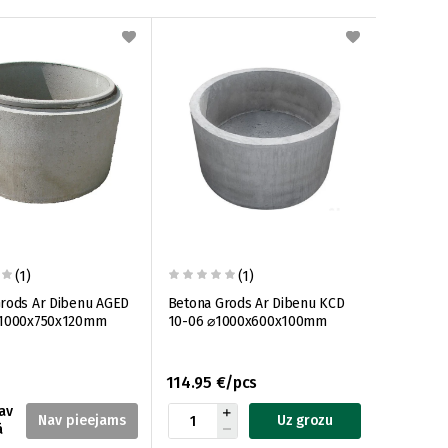
(1)
(1)
rods Ar Dibenu AGED
Betona Grods Ar Dibenu KCD
⌀1000x750x120mm
10-06 ⌀1000x600x100mm
114.95 €/pcs
av
Uz grozu
ā