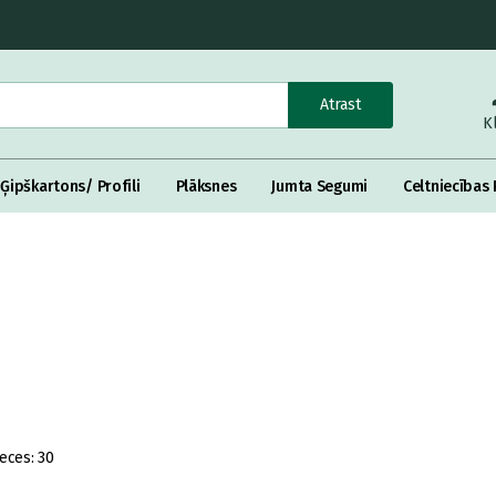
Atrast
K
Ģipškartons/ Profili
Plāksnes
Jumta Segumi
Celtniecības 
eces:
30