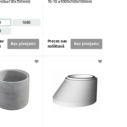
2240x⌀720x150mm)
10-10 ⌀1000x100x100mm
0
1680
0
av
Preces nav
ā
noliktavā