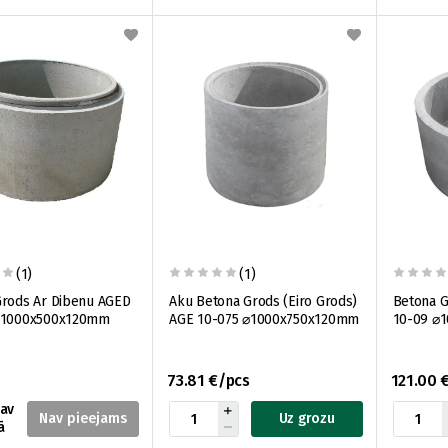
(1)
(1)
Grods Ar Dibenu AGED
Aku Betona Grods (Eiro Grods)
Betona G
⌀1000x500x120mm
AGE 10-075 ⌀1000x750x120mm
10-09 ⌀
73.81 €/pcs
121.00 
nav
Uz grozu
ā