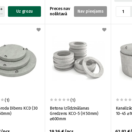
Preces nav
Uz grozu
noliktavā
(1)
(1)
roda Dibens KCD (30
Betona Izlīdzināšanas
Kanalizā
150mm)
Gredzens KCO-5 (H 50mm)
10-45 ⌀
⌀600mm
€/pcs
19.36 €/pcs
62.92 €