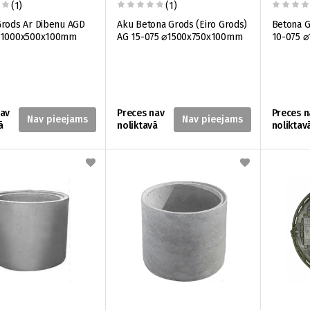
(1)
(1)
Grods Ar Dibenu AGD
Aku Betona Grods (Eiro Grods)
Betona G
⌀1000x500x100mm
AG 15-075 ⌀1500x750x100mm
10-075 
nav
Preces nav
Preces n
ā
noliktavā
noliktav