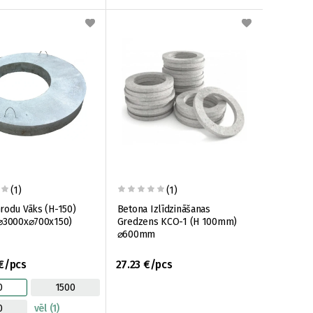
(1)
(1)
rodu Vāks (H-150)
Betona Izlīdzināšanas
⌀3000x⌀700x150)
Gredzens KCO-1 (H 100mm)
⌀600mm
€/pcs
27.23 €/pcs
0
1500
0
vēl (1)