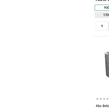
90
170
Aku Beto