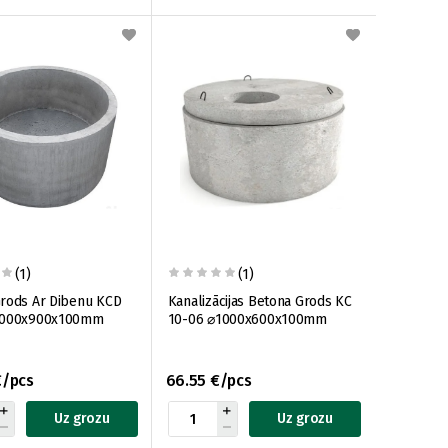
(1)
(1)
rods Ar Dibenu KCD
Kanalizācijas Betona Grods KC
1000x900x100mm
10-06 ⌀1000x600x100mm
€/pcs
66.55 €/pcs
Uz grozu
Uz grozu