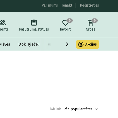
Par mums
Ienākt
Reģistrēties
0
0
lients
Pasūtījuma statuss
Favorīti
Grozs
Plēves
Bloki, Ķieģeļi
Armatūra un metāls
Akcijas
Fasādes Siltināš
Kārtot:
Pēc popularitātes