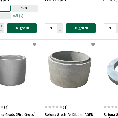
0
1200
0
vēl (2)
Uz grozu
Uz grozu
(1)
(1)
na Grods (Eiro Grods)
Betona Grods Ar Dibenu AGED
Betona G