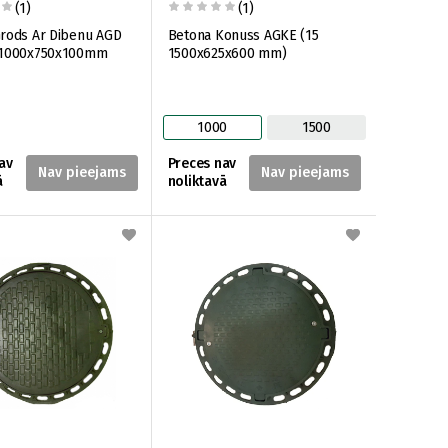
(1)
(1)
rods Ar Dibenu AGD
Betona Konuss AGKE (15
⌀1000x750x100mm
1500x625x600 mm)
1000
1500
av
Preces nav
ā
noliktavā