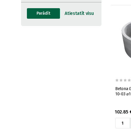
Betona 
10-03 ⌀
102.85 