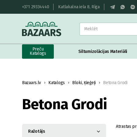
+371 29334440
Katlakalna iela 8, Rīga
Preču
Siltumizolācijas Materiāli
Katalogs
Bazaars.lv
Katalogs
Bloki, Ķieģeļi
Betona Grodi
Betona Grodi
Atrastas pr
Ražotājs