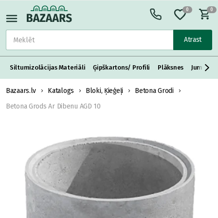
0
0
Atrast
Siltumizolācijas Materiāli
Ģipškartons/ Profili
Plāksnes
Jumta S
Bazaars.lv
Katalogs
Bloki, Ķieģeļi
Betona Grodi
Betona Grods Ar Dibenu AGD 10