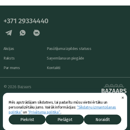
+371 29334440
Akcijas
Pasūtījuma izpildes statuss
Raksts
Saņemšana un piegāde
Par mums
Kontakti
© 2026 Bazaars
×
Konfidencialitāte
powered by
Mēs apstrādājam sīkdatnes, lai padarītu mūsu vietni ērtāku un
Piedāvājums
personalizētāku jums. Vairāk informācijas:
“Sīkdatņu izmantošanas
politika”
un
“Privātuma politika”.
.
Piekrist
Pielāgot
Noraidīt