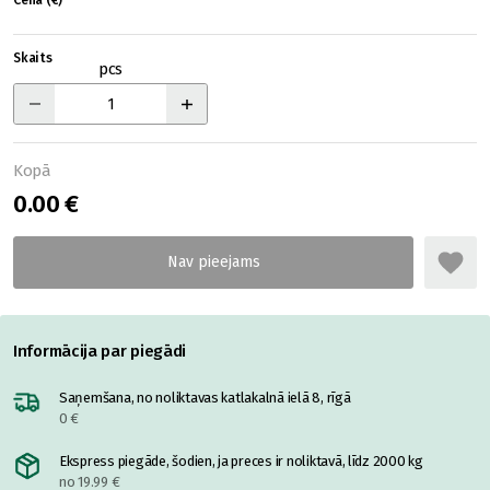
Cena (€)
Skaits
pcs
Kopā
0.00 €
Informācija par piegādi
Saņemšana, no noliktavas katlakalnā ielā 8, rīgā
0 €
Ekspress piegāde, šodien, ja preces ir noliktavā, līdz 2000 kg
no 19.99 €