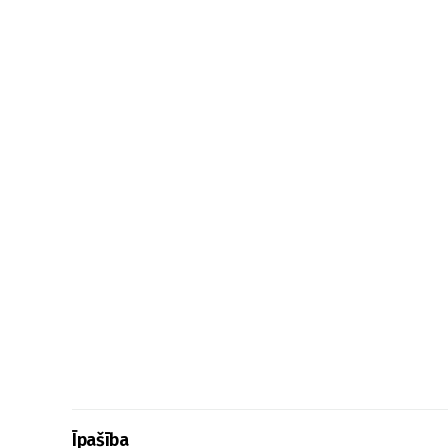
Īpašība