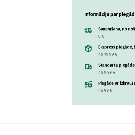
Informācija par piegād
Saņemšana, no nolik
0 €
Ekspress piegāde, š
no 19.99 €
Standarta piegāde,
no 9.99 €
Piegāde ar izkrauša
no 99 €