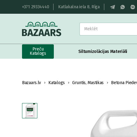
+371 29334440
Katlakalna iela 8, Rīga
Preču
Siltumizolācijas Materiāli
Katalogs
Bazaars.lv
Katalogs
Gruntis, Mastikas
Betona Piede