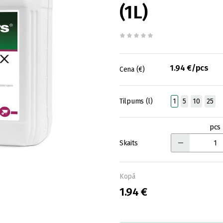
(1L)
1.94 €/pcs
Cena (€)
Tilpums (l)
1
5
10
25
pcs
Skaits
Kopā
1.94 €