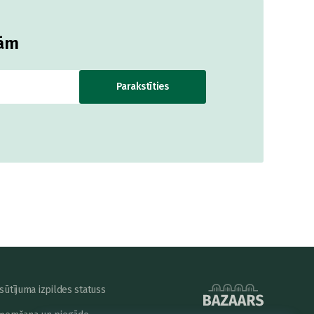
jām
Parakstīties
sūtījuma izpildes statuss