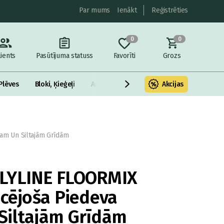
Par mums
Ienākt
Reģistrēties
0
0
lients
Pasūtījuma statuss
Favorīti
Grozs
Plēves
Bloki, Ķieģeļi
Armatūra un metāls
Akcijas
Fasādes Siltināš
am Un Siltajām Grīdām
LYLINE FLOORMIX
icējoša Piedeva
Siltajām Grīdām