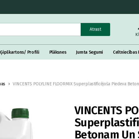
Atrast
K
Ģipškartons/ Profili
Plāksnes
Jumta Segumi
Celtniecības 
vas
VINCENTS POLYLINE FLOORMIX Superplastificējoša Piedeva Beton
VINCENTS PO
Superplastif
Betonam Un 