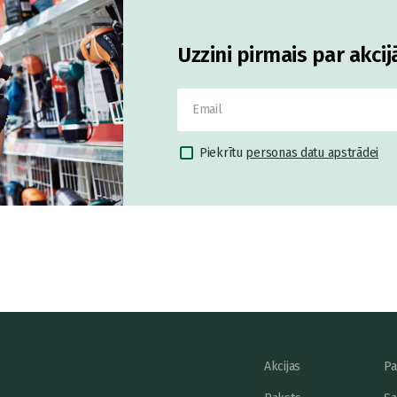
Uzzini pirmais par akci
Piekrītu
personas datu apstrādei
Akcijas
Pa