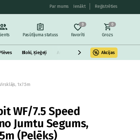
Par mums
Ienākt
Reģistrēties
0
0
lients
Pasūtījuma statuss
Favorīti
Grozs
Plēves
Bloki, Ķieģeļi
Armatūra un metāls
Akcijas
Fasādes Siltināš
irsklājs, 1x7.5m
it WF/7.5 Speed
ano Jumtu Segums,
7.5m (Pelēks)