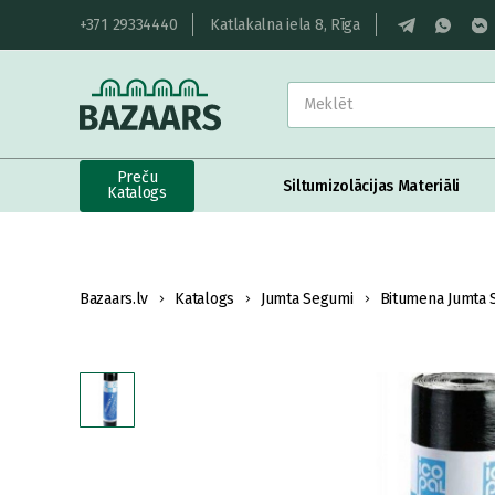
+371 29334440
Katlakalna iela 8, Rīga
Preču
Siltumizolācijas Materiāli
Katalogs
Bazaars.lv
Katalogs
Jumta Segumi
Bitumena Jumta 