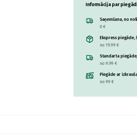
Informācija par piegād
Saņemšana, no nolik
0 €
Ekspress piegāde, š
no 19.99 €
Standarta piegāde,
no 9.99 €
Piegāde ar izkrauša
no 99 €