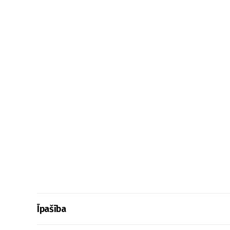
Īpašība