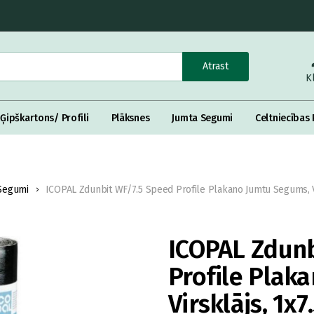
Atrast
K
Ģipškartons/ Profili
Plāksnes
Jumta Segumi
Celtniecības 
Segumi
ICOPAL Zdunbit WF/7.5 Speed Profile Plakano Jumtu Segums, V
ICOPAL Zdunb
Profile Plak
Virsklājs, 1x