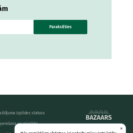
jām
Parakstīties
sūtījuma izpildes statuss
ņemšana un piegāde
×
powered by