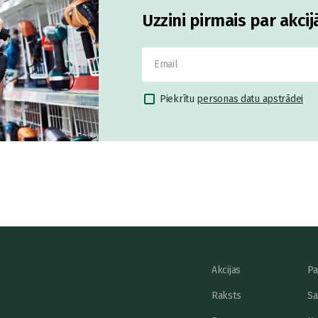
Uzzini pirmais par akci
Piekrītu
personas datu apstrādei
Akcijas
Pa
Raksts
Sa