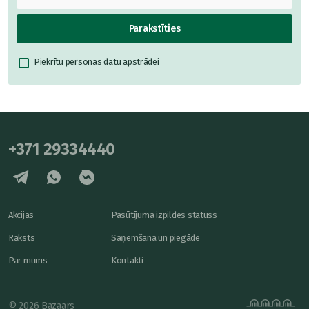
Parakstīties
Piekrītu
personas datu apstrādei
+371 29334440
Akcijas
Pasūtījuma izpildes statuss
Raksts
Saņemšana un piegāde
Par mums
Kontakti
© 2026 Bazaars