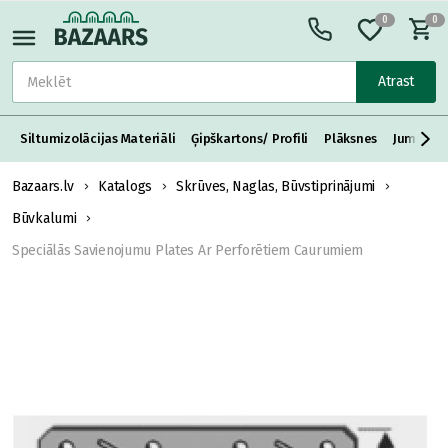
0
0
Atrast
Siltumizolācijas Materiāli
Ģipškartons/ Profili
Plāksnes
Jumta S
Bazaars.lv
Katalogs
Skrūves, Naglas, Būvstiprinājumi
Būvkalumi
Speciālās Savienojumu Plates Ar Perforētiem Caurumiem