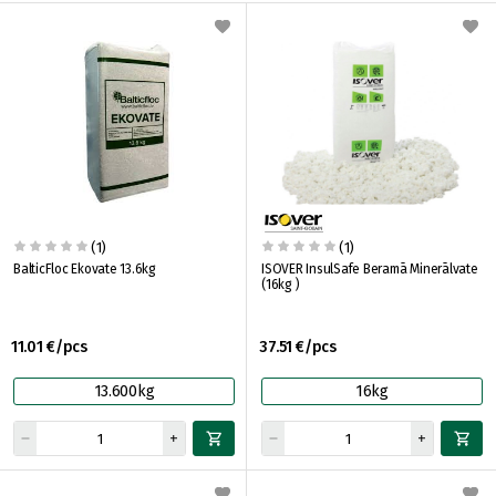
(1)
(1)
BalticFloc Ekovate 13.6kg
ISOVER InsulSafe Beramā Minerālvate
(16kg )
11.01 €/pcs
37.51 €/pcs
13.600kg
16kg