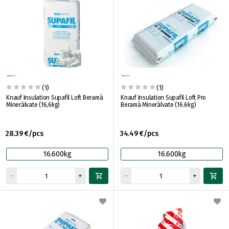
(1)
(1)
Knauf Insulation Supafil Loft Beramā
Knauf Insulation Supafil Loft Pro
Minerālvate (16,6kg)
Beramā Minerālvate (16.6kg)
28.39 €/pcs
34.49 €/pcs
16.600kg
16.600kg