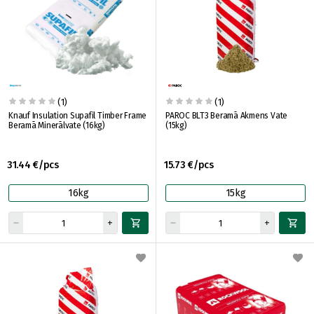
(1)
(1)
Knauf Insulation Supafil Timber Frame
PAROC BLT3 Beramā Akmens Vate
Beramā Minerālvate (16kg)
(15kg)
31.44 €/pcs
15.73 €/pcs
16kg
15kg