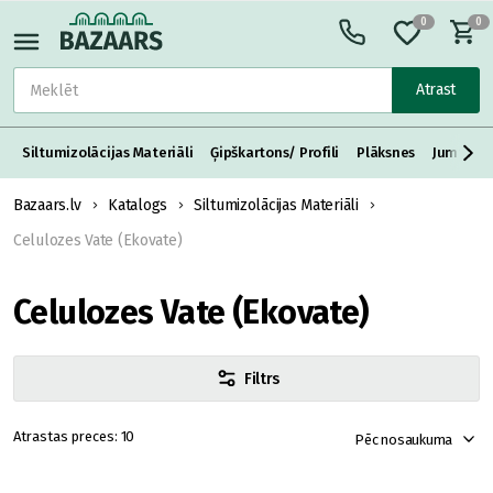
0
0
Atrast
Siltumizolācijas Materiāli
Ģipškartons/ Profili
Plāksnes
Jumta S
Bazaars.lv
Katalogs
Siltumizolācijas Materiāli
Celulozes Vate (Ekovate)
Celulozes Vate (Ekovate)
Filtrs
10
Pēc nosaukuma