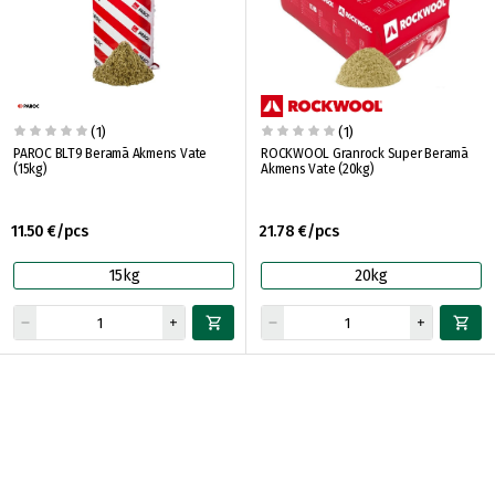
(1)
(1)
PAROC BLT9 Beramā Akmens Vate
ROCKWOOL Granrock Super Beramā
(15kg)
Akmens Vate (20kg)
11.50 €/pcs
21.78 €/pcs
15kg
20kg