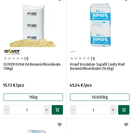
(1)
(1)
ISOVER KV041 KA Beramā Minerālvate
Knauf Insulation Supafil Cavity Wall
(16kg)
Beramā Minerālvate (16.6kg)
15.73 €/pcs
45.24 €/pcs
16kg
16.600kg