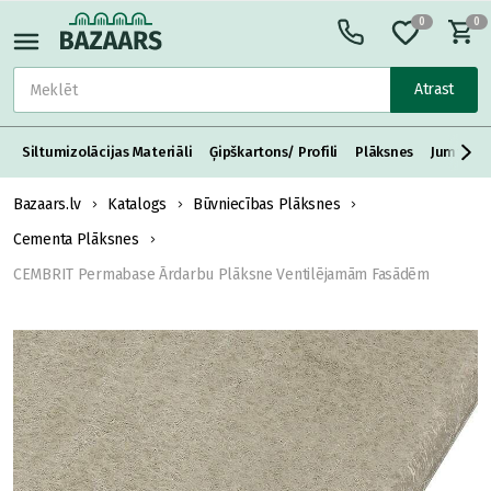
0
0
Atrast
Siltumizolācijas Materiāli
Ģipškartons/ Profili
Plāksnes
Jumta S
Bazaars.lv
Katalogs
Būvniecības Plāksnes
Cementa Plāksnes
CEMBRIT Permabase Ārdarbu Plāksne Ventilējamām Fasādēm