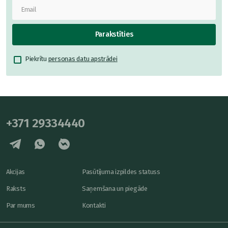
Parakstīties
Piekrītu
personas datu apstrādei
+371 29334440
Akcijas
Pasūtījuma izpildes statuss
Raksts
Saņemšana un piegāde
Par mums
Kontakti