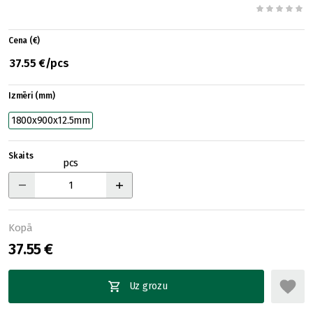
Cena (€)
37.55 €/pcs
Izmēri (mm)
1800x900x12.5mm
Skaits
pcs
Kopā
37.55 €
Uz grozu