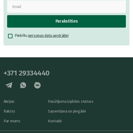
Parakstīties
Piekrītu
personas datu apstrādei
+371 29334440
Akcijas
Pasūtījuma izpildes statuss
Raksts
Saņemšana un piegāde
Par mums
Kontakti