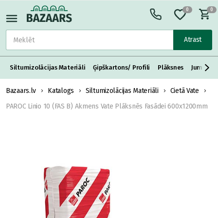
0
0
Atrast
Siltumizolācijas Materiāli
Ģipškartons/ Profili
Plāksnes
Jumta S
Bazaars.lv
Katalogs
Siltumizolācijas Materiāli
Cietā Vate
PAROC Linio 10 (FAS B) Akmens Vate Plāksnēs Fasādei 600x1200mm