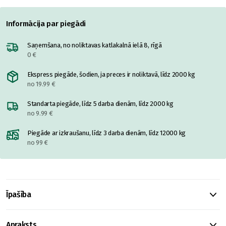
Informācija par piegādi
Saņemšana, no noliktavas katlakalnā ielā 8, rīgā
0 €
Ekspress piegāde, šodien, ja preces ir noliktavā, līdz 2000 kg
no 19.99 €
Standarta piegāde, līdz 5 darba dienām, līdz 2000 kg
no 9.99 €
Piegāde ar izkraušanu, līdz 3 darba dienām, līdz 12000 kg
no 99 €
Īpašība
Apraksts