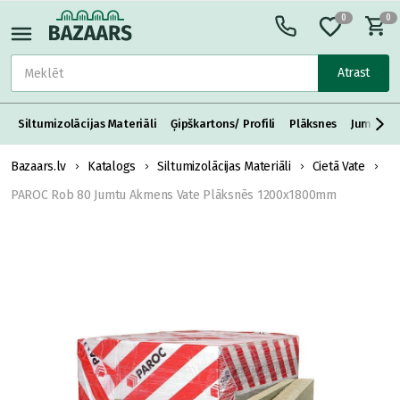
0
0
Atrast
Siltumizolācijas Materiāli
Ģipškartons/ Profili
Plāksnes
Jumta S
Bazaars.lv
Katalogs
Siltumizolācijas Materiāli
Cietā Vate
PAROC Rob 80 Jumtu Akmens Vate Plāksnēs 1200x1800mm