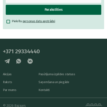
Parakstīties
Piekrītu
personas datu apstrādei
+371 29334440
Akcijas
Pasūtījuma izpildes statuss
Raksts
Saņemšana un piegāde
Par mums
Kontakti
© 2026 Bazaars