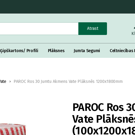
Atrast
K
Ģipškartons/ Profili
Plāksnes
Jumta Segumi
Celtniecības 
Vate
PAROC Ros 30 Jumtu Akmens Vate Plāksnēs 1200x1800mm
PAROC Ros 3
Vate Plāksn
(100x1200x1