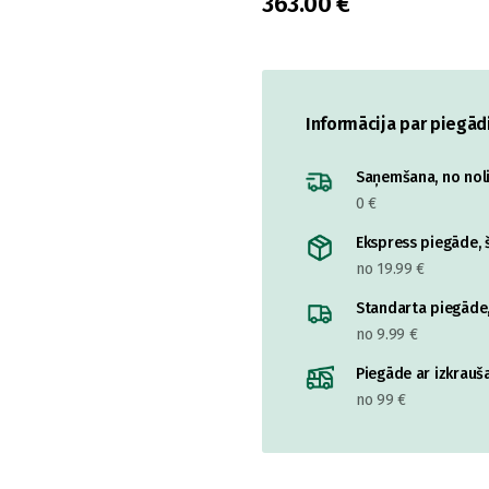
363.00 €
Informācija par piegād
Saņemšana, no nolik
0 €
Ekspress piegāde, š
no 19.99 €
Standarta piegāde,
no 9.99 €
Piegāde ar izkrauša
no 99 €