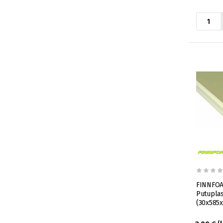
FINNFOA
Putuplas
(30x585