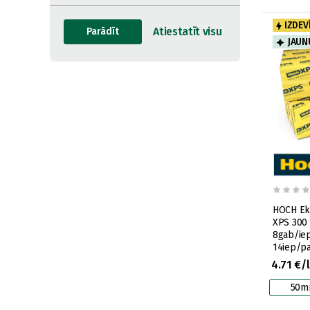
IZDEV
JAU
HOCH Eks
XPS 300
8gab/ie
14iep/pa
4.71 €/
50m