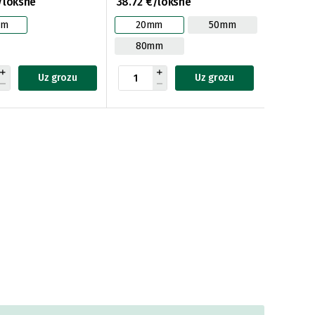
/loksne
38.72 €/loksne
mm
20mm
50mm
80mm
Uz grozu
Uz grozu