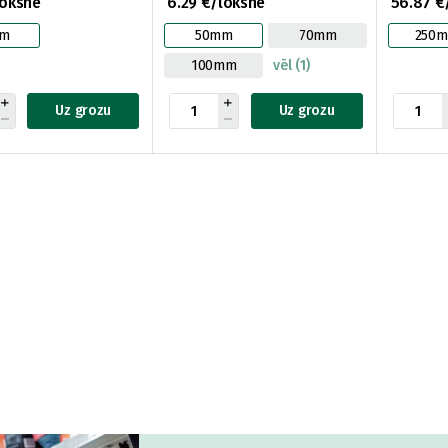
loksne
6.29 €/loksne
56.87 €
m
50mm
70mm
250
100mm
vēl (1)
Uz grozu
Uz grozu