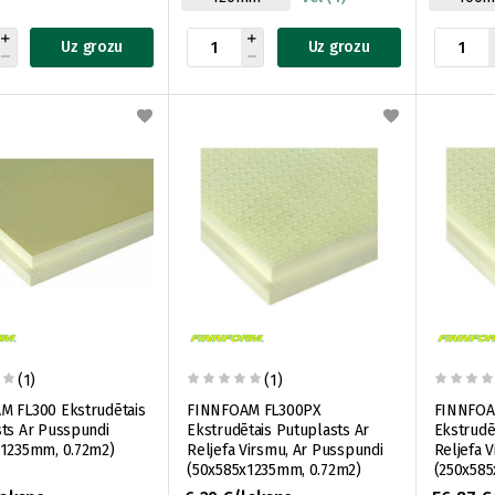
Uz grozu
Uz grozu
(1)
(1)
M FL300 Ekstrudētais
FINNFOAM FL300PX
FINNFOA
ts Ar Pusspundi
Ekstrudētais Putuplasts Ar
Ekstrudē
x1235mm, 0.72m2)
Reljefa Virsmu, Ar Pusspundi
Reljefa 
(50x585x1235mm, 0.72m2)
(250x585