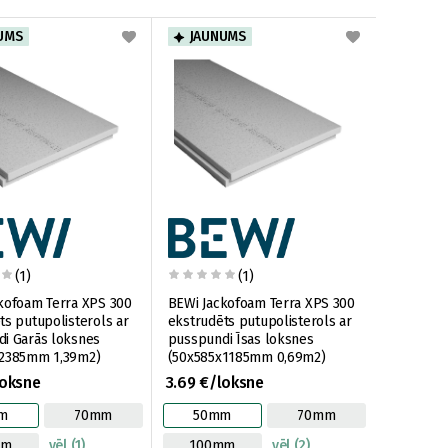
UMS
JAUNUMS
(1)
(1)
kofoam Terra XPS 300
BEWi Jackofoam Terra XPS 300
ts putupolisterols ar
ekstrudēts putupolisterols ar
i Garās loksnes
pusspundi Īsas loksnes
x2385mm 1,39m2)
(50x585x1185mm 0,69m2)
loksne
3.69 €/loksne
m
70mm
50mm
70mm
mm
vēl (1)
100mm
vēl (2)