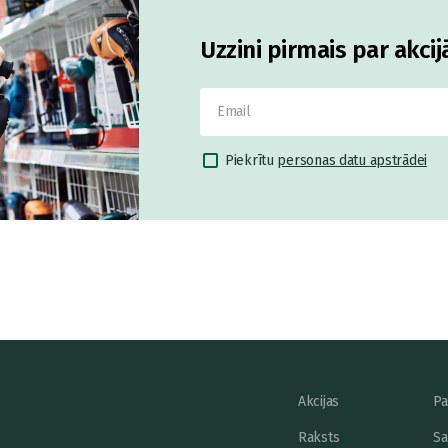
Uzzini pirmais par akci
Piekrītu
personas datu apstrādei
Akcijas
Pa
Raksts
Sa