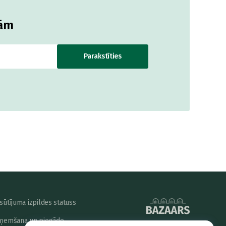
jām
Parakstīties
sūtījuma izpildes statuss
ņemšana un piegāde