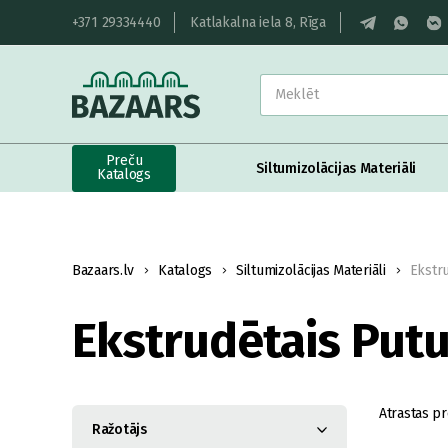
+371 29334440
Katlakalna iela 8, Rīga
Preču
Siltumizolācijas Materiāli
Katalogs
Bazaars.lv
Katalogs
Siltumizolācijas Materiāli
Ekstru
Ekstrudētais Putu
Atrastas pr
Ražotājs