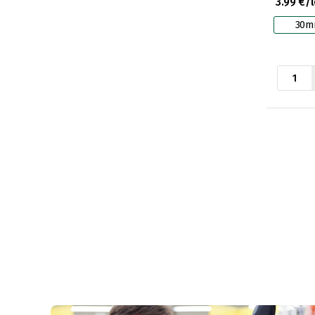
3.99 €/
30m