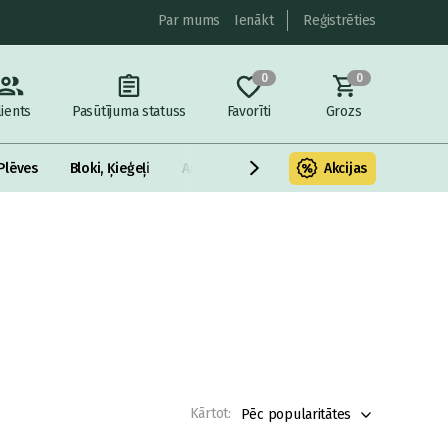
Par mums
Ienākt
Reģistrēties
0
0
lients
Pasūtījuma statuss
Favorīti
Grozs
Plēves
Bloki, Ķieģeļi
Armatūra un metāls
Akcijas
Fasādes Siltināš
Kārtot:
Pēc popularitātes