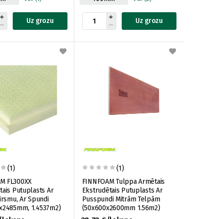
Uz grozu
Uz grozu
(1)
(1)
M FL300XX
FINNFOAM Tulppa Armētais
tais Putuplasts Ar
Ekstrudētais Putuplasts Ar
Virsmu, Ar Spundi
Pusspundi Mitrām Telpām
x2485mm, 1.4537m2)
(50x600x2600mm 1.56m2)