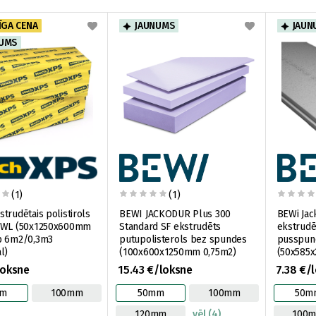
ĪGA CENA
JAUNUMS
JAUN
NUMS
(1)
(1)
trudētais polistirols
BEWI JACKODUR Plus 300
BEWi Jac
 WL (50х1250x600mm
Standard SF ekstrudēts
ekstrudē
p 6m2/0,3m3
putupolisterols bez spundes
pusspund
l)
(100x600x1250mm 0,75m2)
(50x585
loksne
15.43 €/loksne
7.38 €/
m
100mm
50mm
100mm
50m
120mm
vēl (4)
100