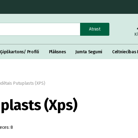
Atrast
K
Ģipškartons/ Profili
Plāksnes
Jumta Segumi
Celtniecības 
dētais Putuplasts (XPS)
plasts (Xps)
eces:
8