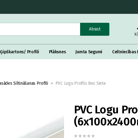
Atrast
K
Ģipškartons/ Profili
Plāksnes
Jumta Segumi
Celtniecības 
asādes Siltināšanas Profili
PVC Logu Profils Bez Sieta
PVC Logu Prof
(6x100x240