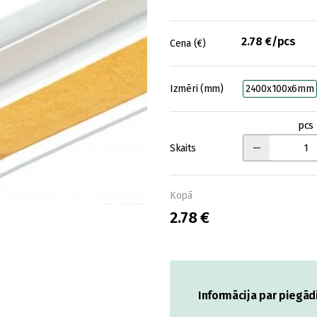
2.78 €/pcs
Cena (€)
Izmēri (mm)
2400x100x6mm
pcs
Skaits
Kopā
2.78 €
Informācija par piegād