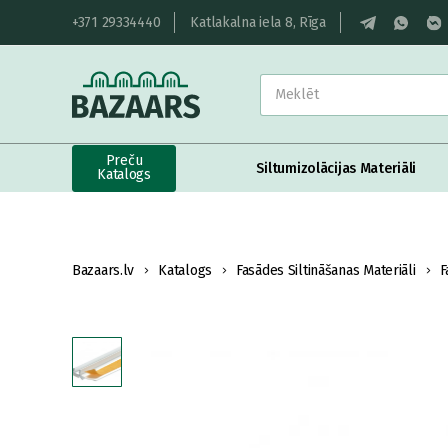
+371 29334440
Katlakalna iela 8, Rīga
Preču
Siltumizolācijas Materiāli
Katalogs
Bazaars.lv
Katalogs
Fasādes Siltināšanas Materiāli
F