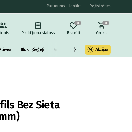
Par mums
Ienākt
Reģistrēties
0
0
lients
Pasūtījuma statuss
Favorīti
Grozs
Plēves
Bloki, Ķieģeļi
Armatūra un metāls
Akcijas
Fasādes Siltināš
ils Bez Sieta
0mm)