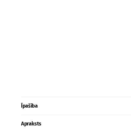
Īpašība
Apraksts