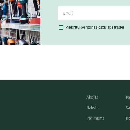
Piekrītu
personas datu apstrādei
Akcijas
Pa
Raksts
Sa
Par mums
Ko