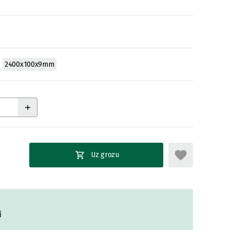
2400x100x9mm
Uz grozu
i