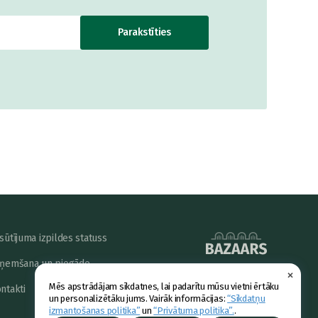
Parakstīties
sūtījuma izpildes statuss
ņemšana un piegāde
×
powered by
Mēs apstrādājam sīkdatnes, lai padarītu mūsu vietni ērtāku
ntakti
un personalizētāku jums. Vairāk informācijas:
“Sīkdatņu
izmantošanas politika”
un
“Privātuma politika”.
.