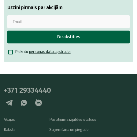
Uzzini pirmais par akcijām
Parakstīties
Piekrītu
personas datu apstrādei
+371 29334440
Akcijas
Pasūtījuma izpildes statuss
Raksts
Saņemšana un piegāde