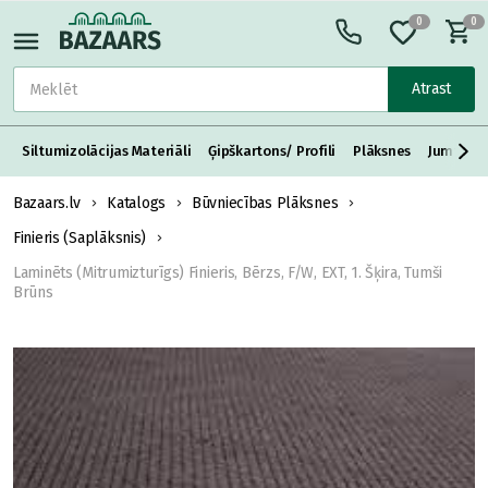
0
0
Atrast
Siltumizolācijas Materiāli
Ģipškartons/ Profili
Plāksnes
Jumta S
Bazaars.lv
Katalogs
Būvniecības Plāksnes
Finieris (Saplāksnis)
Laminēts (Mitrumizturīgs) Finieris, Bērzs, F/W, EXT, 1. Šķira, Tumši
Brūns