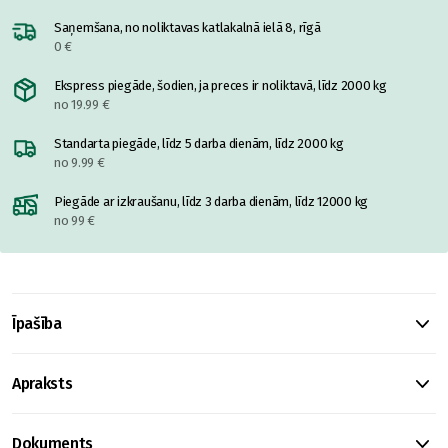
Saņemšana, no noliktavas katlakalnā ielā 8, rīgā
0 €
Ekspress piegāde, šodien, ja preces ir noliktavā, līdz 2000 kg
no 19.99 €
Standarta piegāde, līdz 5 darba dienām, līdz 2000 kg
no 9.99 €
Piegāde ar izkraušanu, līdz 3 darba dienām, līdz 12000 kg
no 99 €
Īpašība
Apraksts
Dokuments