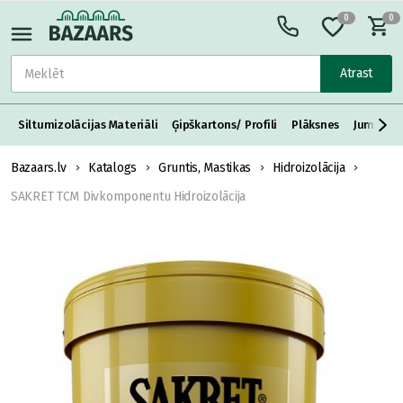
0
0
Atrast
Siltumizolācijas Materiāli
Ģipškartons/ Profili
Plāksnes
Jumta S
Bazaars.lv
Katalogs
Gruntis, Mastikas
Hidroizolācija
SAKRET TCM Divkomponentu Hidroizolācija