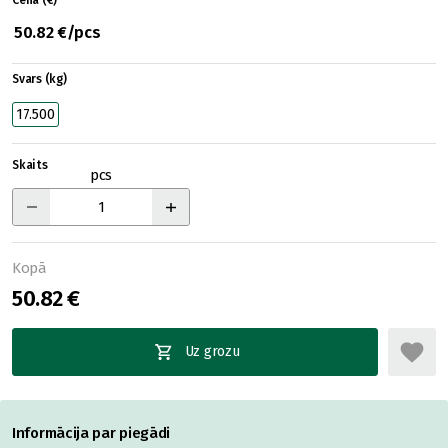
Cena (€)
50.82 €/pcs
Svars (kg)
17.500
Skaits
pcs
Kopā
50.82 €
Uz grozu
Informācija par piegādi