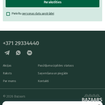
Parakstīties
Piekrītu
personas datu apstrādei
+371 29334440
Akcijas
Pasūtījuma izpildes statuss
Raksts
Saņemšana un piegāde
Par mums
Kontakti
© 2026 Bazaars
×
Konfidencialitāte