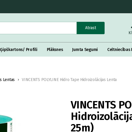
Atrast
K
Ģipškartons/ Profili
Plāksnes
Jumta Segumi
Celtniecības 
as Lentas
VINCENTS POLYLINE Hidro Tape Hidroizolācijas Lenta
VINCENTS PO
Hidroizolācij
25m)