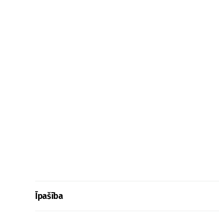
Īpašība