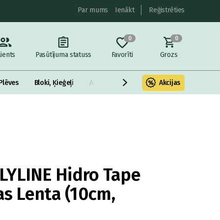
Par mums
Ienākt
Reģistrēties
0
0
lients
Pasūtījuma statuss
Favorīti
Grozs
Plēves
Bloki, Ķieģeļi
Armatūra un metāls
Akcijas
Fasādes Siltināš
LYLINE Hidro Tape
as Lenta (10cm,