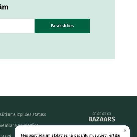
jām
Parakstīties
sūtījuma izpildes statuss
ņemšana un piegāde
×
powered by
Mēs apstrādājam sīkdatnes, lai padarītu mūsu vietni ērtāku
ntakti