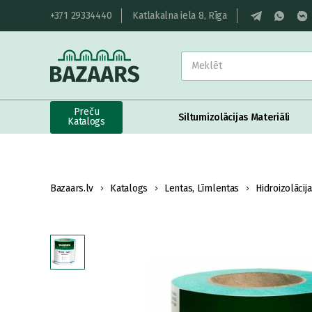
+371 29334440
Katlakalna iela 8, Rīga
Preču
Siltumizolācijas Materiāli
Katalogs
Bazaars.lv
Katalogs
Lentas, Līmlentas
Hidroizolācij