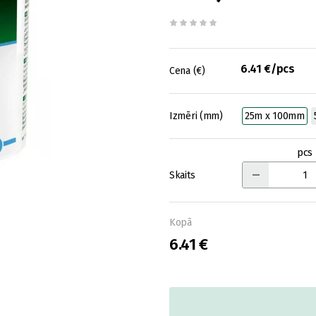
6.41 €/pcs
Cena (€)
Izmēri (mm)
25m x 100mm
pcs
Skaits
Kopā
6.41 €