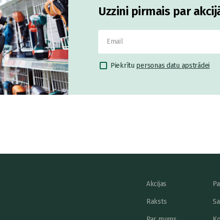
Uzzini pirmais par akci
Piekrītu
personas datu apstrādei
Akcijas
Pa
Raksts
Sa
Par mums
Ko