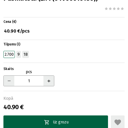
Cena (€)
40.90 €/pcs
Tilpums (l)
2.700
9
18
Skaits
pcs
Kopā
40.90 €
Uz grozu