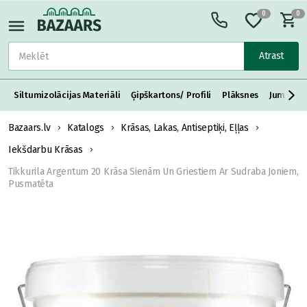
0
0
Atrast
Siltumizolācijas Materiāli
Ģipškartons/ Profili
Plāksnes
Jumta S
Bazaars.lv
Katalogs
Krāsas, Lakas, Antiseptiķi, Eļļas
Iekšdarbu Krāsas
Tikkurila Argentum 20 Krāsa Sienām Un Griestiem Ar Sudraba Joniem,
Pusmatēta