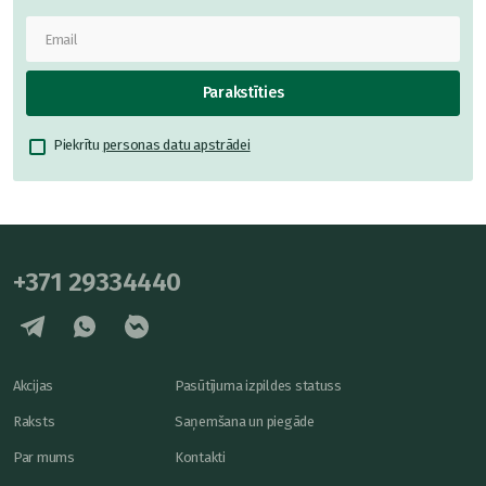
Parakstīties
Piekrītu
personas datu apstrādei
+371 29334440
Akcijas
Pasūtījuma izpildes statuss
Raksts
Saņemšana un piegāde
Par mums
Kontakti