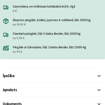
Saņemšana, no noliktavas katlakalnā ielā 8, rīgā
0 €
Ekspress piegāde, šodien, ja preces ir noliktavā, līdz 2000 kg
no 19.99 €
Standarta piegāde, līdz 5 darba dienām, līdz 2000 kg
no 9.99 €
Piegāde ar izkraušanu, līdz 3 darba dienām, līdz 12000 kg
no 99 €
Īpašība
Apraksts
Dokuments