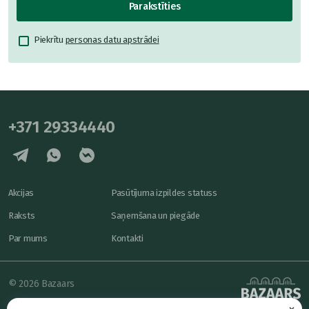
Parakstīties
Piekrītu
personas datu apstrādei
+371 29334440
Akcijas
Pasūtījuma izpildes statuss
Raksts
Saņemšana un piegāde
Par mums
Kontakti
© 2026 Bazaars
×
Konfidencialitāte