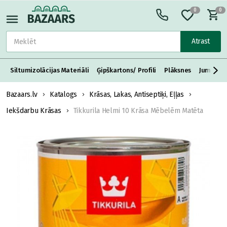
0
0
Atrast
Siltumizolācijas Materiāli
Ģipškartons/ Profili
Plāksnes
Jumta S
Bazaars.lv
Katalogs
Krāsas, Lakas, Antiseptiķi, Eļļas
Iekšdarbu Krāsas
Tikkurila Helmi 10 Krāsa Mēbelēm Matēta