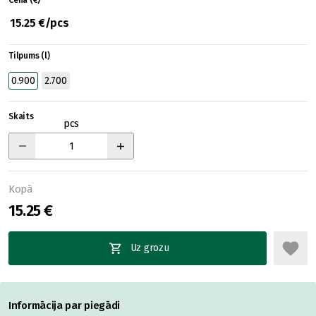
Cena (€)
15.25 €/pcs
Tilpums (l)
0.900
2.700
Skaits
pcs
Kopā
15.25 €
Uz grozu
Informācija par piegādi