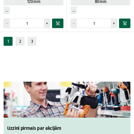
120mm
80mm
1
2
3
Uzzini pirmais par akcijām