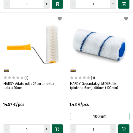
(1)
(1)
HARDY Adatu rullis 25cm ar rokturi,
HARDY Gepardakryl MIDI Rullis
adata 20mm
(plūksna 6mm) ⌀30mm (100mm)
14.57 €/pcs
1.43 €/pcs
100mm