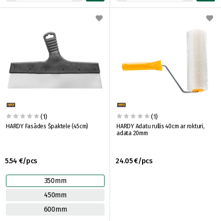
(1)
(1)
HARDY Fasādes Špaktele (45cm)
HARDY Adatu rullis 40cm ar rokturi,
adata 20mm
5.54 €/pcs
24.05 €/pcs
350mm
450mm
600mm