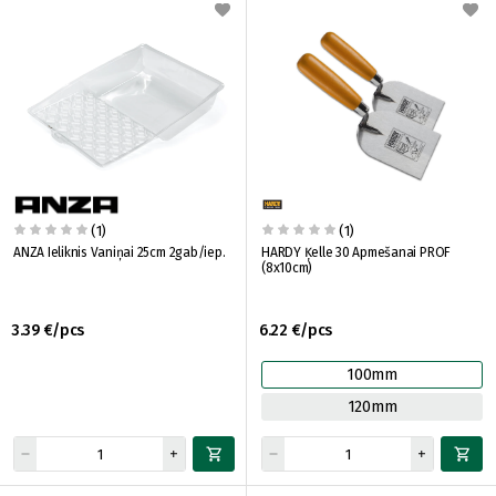
(1)
(1)
ANZA Ieliknis Vaniņai 25cm 2gab/iep.
HARDY Ķelle 30 Apmešanai PROF
(8x10cm)
3.39 €/pcs
6.22 €/pcs
100mm
120mm