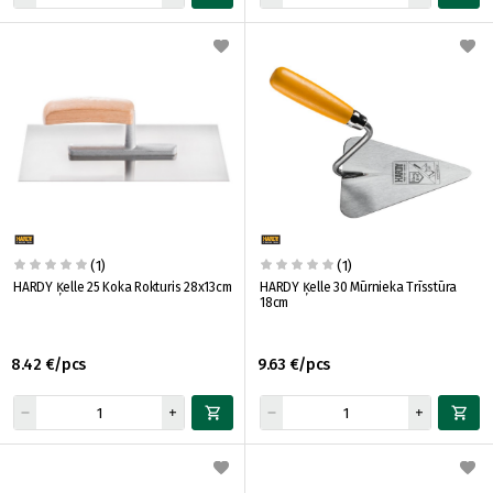
(1)
(1)
HARDY Ķelle 25 Koka Rokturis 28x13cm
HARDY Ķelle 30 Mūrnieka Trīsstūra
18cm
8.42 €/pcs
9.63 €/pcs