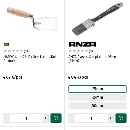
(1)
(1)
HARDY Ķelle 26 12x13cm Lakots Koka
ANZA Classic Ota plakana 25mm
Rokturis
(35mm)
4.67 €/pcs
4.84 €/pcs
25mm
35mm
50mm