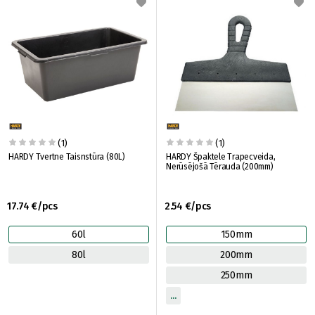
(1)
(1)
HARDY Tvertne Taisnstūra (80L)
HARDY Špaktele Trapecveida,
Nerūsējošā Tērauda (200mm)
17.74 €/pcs
2.54 €/pcs
60l
150mm
80l
200mm
250mm