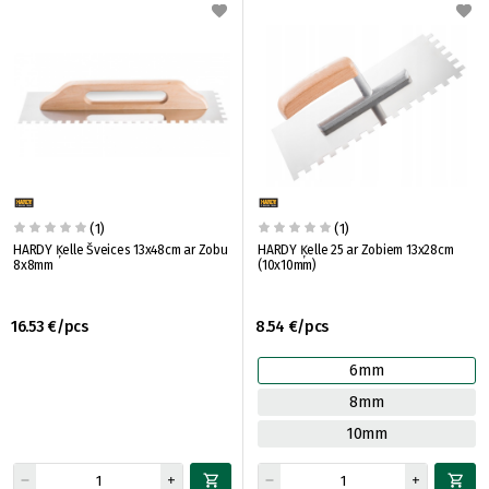
(1)
(1)
HARDY Ķelle Šveices 13x48cm ar Zobu
HARDY Ķelle 25 ar Zobiem 13x28cm
8x8mm
(10x10mm)
16.53 €/pcs
8.54 €/pcs
6mm
8mm
10mm