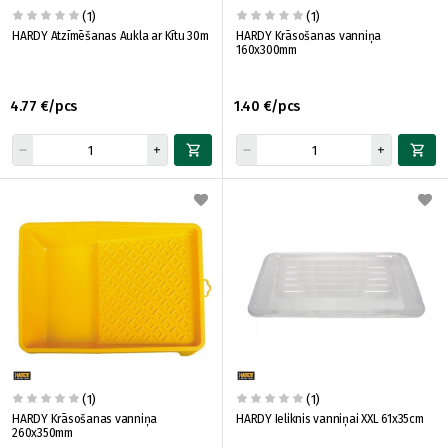
(1)
(1)
HARDY Atzīmēšanas Aukla ar Kītu 30m
HARDY Krāsošanas vanniņa
160x300mm
4.77 €/pcs
1.40 €/pcs
(1)
(1)
HARDY Krāsošanas vanniņa
HARDY Ieliknis vanniņai XXL 61x35cm
260x350mm