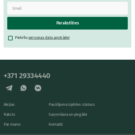
Parakstīties
Piekrītu
personas datu apstrādei
+371 29334440
Akcijas
Pasūtījuma izpildes statuss
Raksts
Saņemšana un piegāde
Par mums
Kontakti