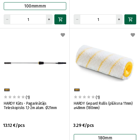
100mmmm
(1)
(1)
HARDY Kāts - Pagarinātājs
HARDY Gepard Rullis (plūksna 11mm)
Teleskopisks 1,1-2m alum. Ø21mm
⌀48mm (180mm)
13.12 €/pcs
3.29 €/pcs
180mm