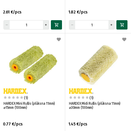
2.61 €/pcs
1.82 €/pcs
(1)
(1)
HARDEX Mini Rullis (plūksna 11mm)
HARDEX Midi Rullis (plūksna 11mm)
⌀15mm (100mm)
⌀30mm (100mm)
0.77 €/pcs
1.45 €/pcs