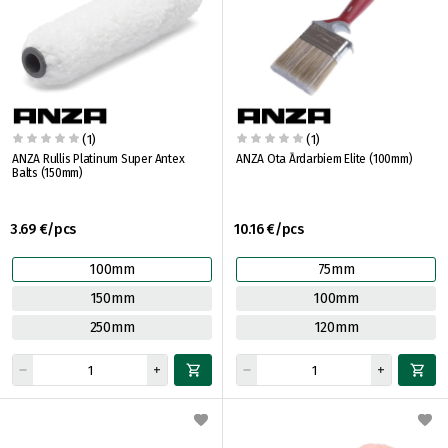
(1)
(1)
ANZA Rullis Platinum Super Antex
ANZA Ota Ārdarbiem Elite (100mm)
Balts (150mm)
3.69 €/pcs
10.16 €/pcs
100mm
75mm
150mm
100mm
250mm
120mm