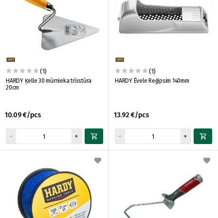
(1)
(1)
HARDY Ķelle 30 mūrnieka trīsstūra
HARDY Ēvele Reģipsim 140mm
20cm
10.09 €/pcs
13.92 €/pcs