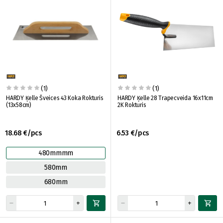
(1)
(1)
HARDY Ķelle Šveices 43 Koka Rokturis
HARDY Ķelle 28 Trapecveida 16x11cm
(13x58cm)
2K Rokturis
18.68 €/pcs
6.53 €/pcs
480mmmm
580mm
680mm