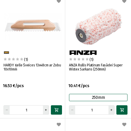
(1)
(1)
HARDY Ķelle Šveices 13x48cm ar Zobu
ANZA Rullis Platinum Fasādei Super
10x10mm
Wistex Sarkans (250mm)
16.53 €/pcs
10.41 €/pcs
250mm