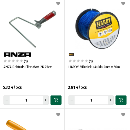
(1)
(1)
ANZA Rokturis Elite Maxi 2K 25cm
HARDY Mūrnieku Aukla 2mm x 50m
5.32 €/pcs
2.81 €/pcs