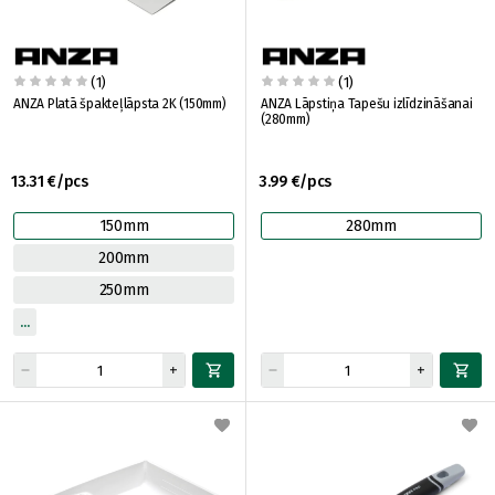
(1)
(1)
ANZA Platā špakteļlāpsta 2K (150mm)
ANZA Lāpstiņa Tapešu izlīdzināšanai
(280mm)
13.31 €/pcs
3.99 €/pcs
150mm
280mm
200mm
250mm