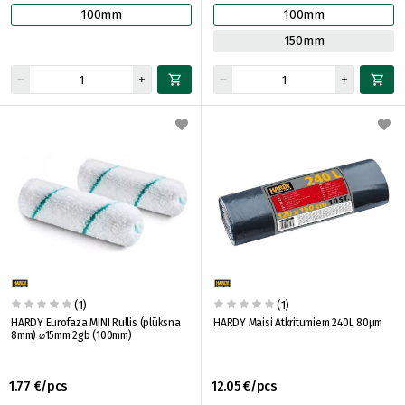
100mm
100mm
150mm
(1)
(1)
HARDY Eurofaza MINI Rullis (plūksna
HARDY Maisi Atkritumiem 240L 80μm
8mm) ⌀15mm 2gb (100mm)
1.77 €/pcs
12.05 €/pcs