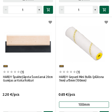
(1)
(1)
HARDY Špakteļlāpsta Šuvošanai 20cm
HARDY Gepard Mini Rullis (plūksna
Gumijas ar Koka Rokturi
7mm) ⌀15mm (100mm)
2.20 €/pcs
0.65 €/pcs
100mm