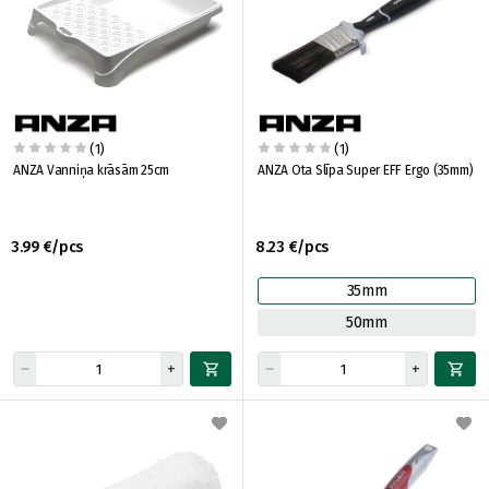
(1)
(1)
ANZA Vanniņa krāsām 25cm
ANZA Ota Slīpa Super EFF Ergo (35mm)
3.99 €/pcs
8.23 €/pcs
35mm
50mm