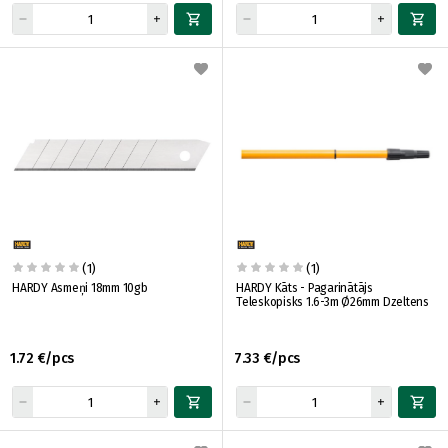
(1)
(1)
HARDY Asmeņi 18mm 10gb
HARDY Kāts - Pagarinātājs
Teleskopisks 1.6-3m Ø26mm Dzeltens
1.72 €/pcs
7.33 €/pcs