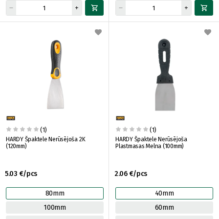
(1)
(1)
HARDY Špaktele Nerūsējoša 2K
HARDY Špaktele Nerūsējoša
(120mm)
Plastmasas Melna (100mm)
5.03 €/pcs
2.06 €/pcs
80mm
40mm
100mm
60mm