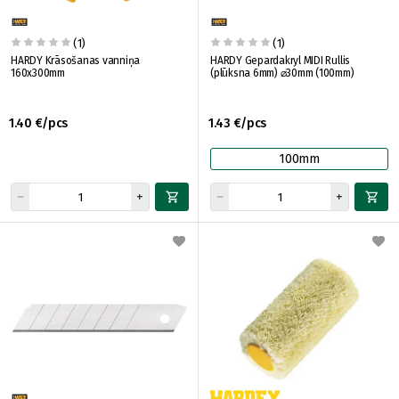
(1)
(1)
HARDY Krāsošanas vanniņa
HARDY Gepardakryl MIDI Rullis
160x300mm
(plūksna 6mm) ⌀30mm (100mm)
1.40 €/pcs
1.43 €/pcs
100mm