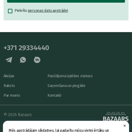
Piekrītu
personas datu apstrādei
+371 29334440
Akcijas
Pasūtījuma izpildes statuss
Raksts
Saņemšana un piegāde
Par mums
Kontakti
© 2026 Bazaars
×
Konfidencialitāte
powered by
Mēs apstrādājam sīkdatnes, lai padarītu mūsu vietni ērtāku un