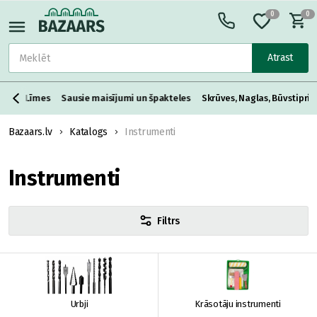
0
0
Atrast
ntas
Līmes
Sausie maisījumi un špakteles
Skrūves, Naglas, Būvstipri
Bazaars.lv
Katalogs
Instrumenti
Instrumenti
Filtrs
Urbji
Krāsotāju instrumenti