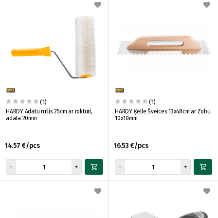
(1)
(1)
HARDY Adatu rullis 25cm ar rokturi,
HARDY Ķelle Šveices 13x48cm ar Zobu
adata 20mm
10x10mm
14.57 €/pcs
16.53 €/pcs