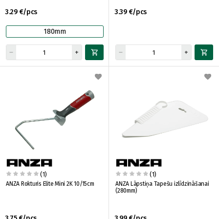
3.29 €/pcs
3.39 €/pcs
180mm
(1)
(1)
ANZA Rokturis Elite Mini 2K 10/15cm
ANZA Lāpstiņa Tapešu izlīdzināšanai
(280mm)
3.75 €/pcs
3.99 €/pcs