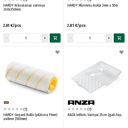
HARDY Krāsošanas vanniņa
HARDY Mūrnieku Aukla 2mm x 50m
260x350mm
2.61 €/pcs
2.81 €/pcs
(1)
(1)
HARDY Gepard Rullis (plūksna 11mm)
ANZA Ieliknis Vaniņai 25cm 2gab/iep.
⌀48mm (180mm)