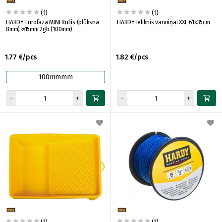
(1)
(1)
HARDY Eurofaza MINI Rullis (plūksna
HARDY Ieliknis vanniņai XXL 61x35cm
8mm) ⌀15mm 2gb (100mm)
1.77 €/pcs
1.82 €/pcs
100mmmm
(1)
(1)