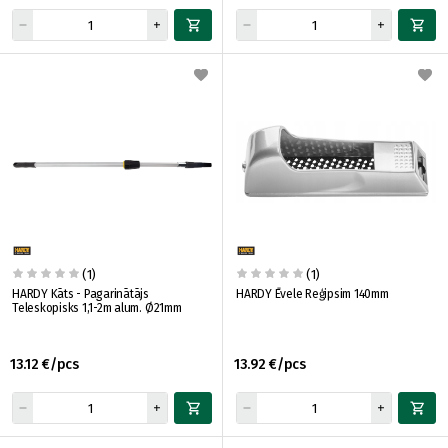
(1)
(1)
HARDY Kāts - Pagarinātājs
HARDY Ēvele Reģipsim 140mm
Teleskopisks 1,1-2m alum. Ø21mm
13.12 €/pcs
13.92 €/pcs