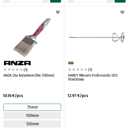
(1)
(1)
ANZA Ota Ārdarbiem Elite (100mm)
HARDY Mikseris Profesionāls SDS
95x600mm
10.16 €/pcs
12.97 €/pcs
75mm
100mm
120mm