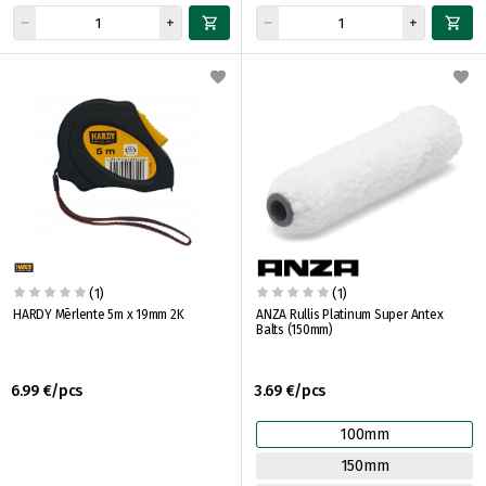
(1)
(1)
HARDY Mērlente 5m x 19mm 2K
ANZA Rullis Platinum Super Antex
Balts (150mm)
6.99 €/pcs
3.69 €/pcs
100mm
150mm