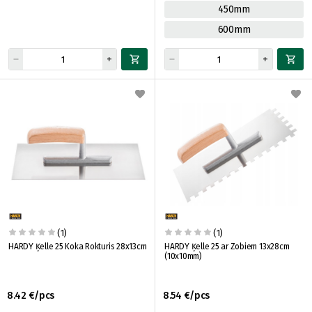
450mm
600mm
(1)
(1)
HARDY Ķelle 25 Koka Rokturis 28x13cm
HARDY Ķelle 25 ar Zobiem 13x28cm
(10x10mm)
8.42 €/pcs
8.54 €/pcs