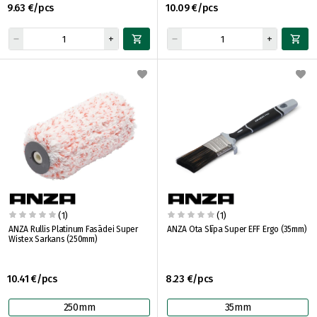
9.63 €/pcs
10.09 €/pcs
(1)
(1)
ANZA Rullis Platinum Fasādei Super
ANZA Ota Slīpa Super EFF Ergo (35mm)
Wistex Sarkans (250mm)
10.41 €/pcs
8.23 €/pcs
250mm
35mm