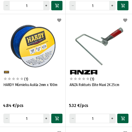
(1)
(1)
HARDY Mūrnieku Aukla 2mm x 100m
ANZA Rokturis Elite Maxi 2K 25cm
4.84 €/pcs
5.32 €/pcs