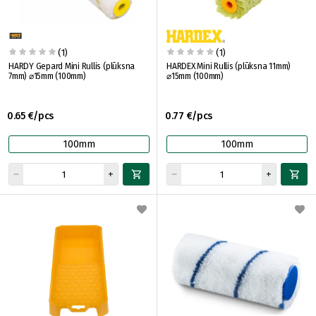
(1)
(1)
HARDY Gepard Mini Rullis (plūksna
HARDEX Mini Rullis (plūksna 11mm)
7mm) ⌀15mm (100mm)
⌀15mm (100mm)
0.65 €/pcs
0.77 €/pcs
100mm
100mm