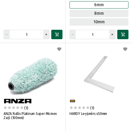
6mm
8mm
10mm
(1)
(1)
ANZA Rullis Platinum Super Micmex
HARDY Leņķmērs 450mm
Zaļš (100mm)