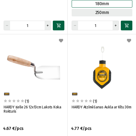
180mm
250mm
(1)
(1)
HARDY Ķelle 26 12x13cm Lakots Koka
HARDY Atzīmēšanas Aukla ar Kītu 30m
Rokturis
4.67 €/pcs
4.77 €/pcs