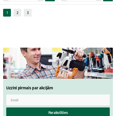
1
2
3
Uzzini pirmais par akcijām
Parakstīties