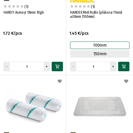
(1)
(1)
HARDY Asmeņi 18mm 10gb
HARDEX Midi Rullis (plūksna 11mm)
⌀30mm (100mm)
1.72 €/pcs
1.45 €/pcs
100mm
150mm