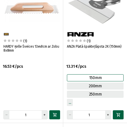
(1)
(1)
HARDY Ķelle Šveices 13x48cm ar Zobu
ANZA Platā špakteļlāpsta 2K (150mm)
8x8mm
16.53 €/pcs
13.31 €/pcs
150mm
200mm
250mm