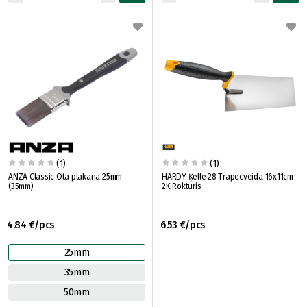
(1)
(1)
ANZA Classic Ota plakana 25mm
HARDY Ķelle 28 Trapecveida 16x11cm
(35mm)
2K Rokturis
4.84 €/pcs
6.53 €/pcs
25mm
35mm
50mm