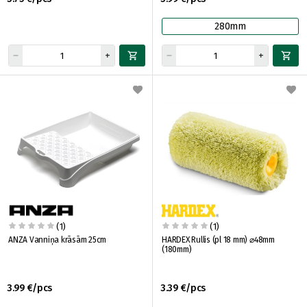
280mm
(1)
(1)
ANZA Vanniņa krāsām 25cm
HARDEX Rullis (pl 18 mm) ⌀48mm
(180mm)
3.99 €/pcs
3.39 €/pcs