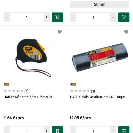
50mm
(1)
(1)
HARDY Mērlente 7,5m x 25mm 2K
HARDY Maisi Atkritumiem 240L 80μm
11.64 €/pcs
12.05 €/pcs