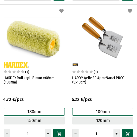
(1)
(1)
HARDEX Rullis (pl 18 mm) ⌀68mm
HARDY Ķelle 30 Apmešanai PROF
(180mm)
(8x10cm)
4.72 €/pcs
6.22 €/pcs
180mm
100mm
250mm
120mm