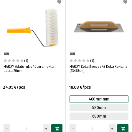
(1)
(1)
HARDY Adatu rullis 40cm ar rokturi,
HARDY Ķelle Šveices 43 Koka Rokturis
adata 20mm
(13x58cm)
24.05 €/pcs
18.68 €/pcs
480mmmm
580mm
680mm