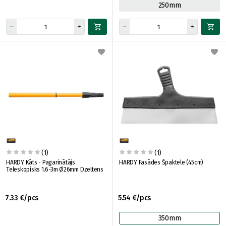
250mm
(1)
(1)
HARDY Kāts - Pagarinātājs
HARDY Fasādes Špaktele (45cm)
Teleskopisks 1.6-3m Ø26mm Dzeltens
7.33 €/pcs
5.54 €/pcs
350mm