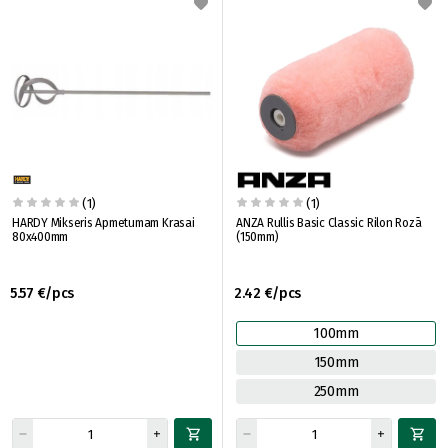
(1)
(1)
HARDY Mikseris Apmetumam Krasai
ANZA Rullis Basic Classic Rilon Rozā
80x400mm
(150mm)
5.57 €/pcs
2.42 €/pcs
100mm
150mm
250mm