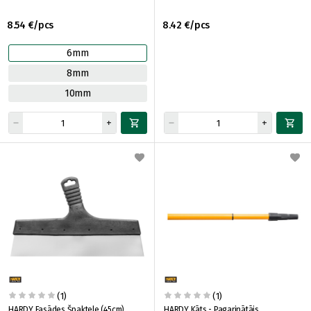
8.54 €/pcs
8.42 €/pcs
6mm
8mm
10mm
(1)
(1)
HARDY Fasādes Špaktele (45cm)
HARDY Kāts - Pagarinātājs