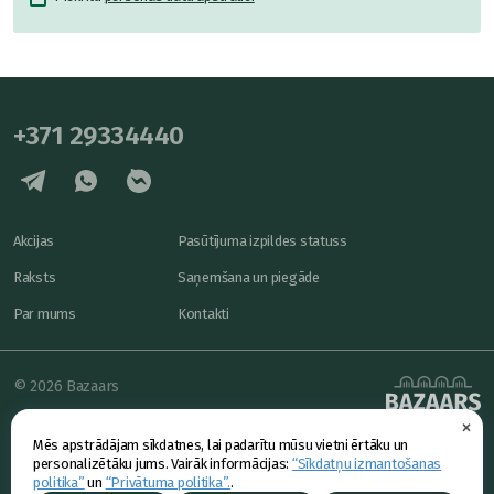
+371 29334440
Akcijas
Pasūtījuma izpildes statuss
Raksts
Saņemšana un piegāde
Par mums
Kontakti
© 2026 Bazaars
×
Konfidencialitāte
powered by
Mēs apstrādājam sīkdatnes, lai padarītu mūsu vietni ērtāku un
Piedāvājums
personalizētāku jums. Vairāk informācijas:
“Sīkdatņu izmantošanas
politika”
un
“Privātuma politika”.
.