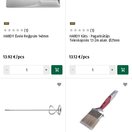
(1)
(1)
HARDY Ēvele Reģipsim 140mm
HARDY Kāts - Pagarinātājs
Teleskopisks 1,1-2m alum. Ø21mm
13.92 €/pcs
13.12 €/pcs