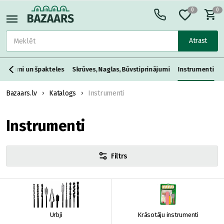
0
0
Atrast
aisījumi un špakteles
Skrūves, Naglas, Būvstiprinājumi
Instrumenti
Bazaars.lv
Katalogs
Instrumenti
Instrumenti
Filtrs
Urbji
Krāsotāju instrumenti