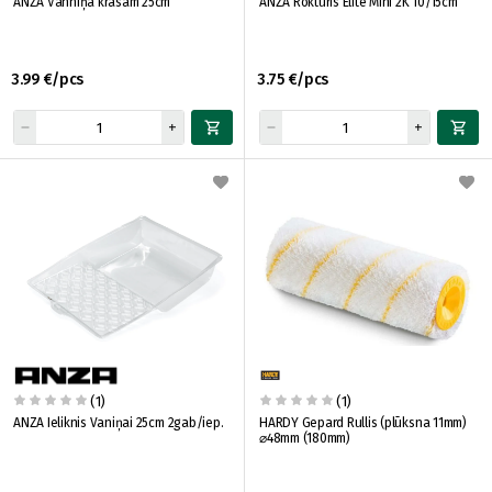
ANZA Vanniņa krāsām 25cm
ANZA Rokturis Elite Mini 2K 10/15cm
3.99 €/pcs
3.75 €/pcs
(1)
(1)
ANZA Ieliknis Vaniņai 25cm 2gab/iep.
HARDY Gepard Rullis (plūksna 11mm)
⌀48mm (180mm)