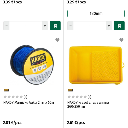
3.39 €/pcs
3.29 €/pcs
180mm
(1)
(1)
HARDY Mūrnieku Aukla 2mm x 50m
HARDY Krāsošanas vanniņa
260x350mm
2.81 €/pcs
2.61 €/pcs