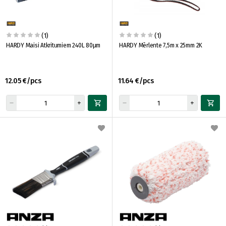
(1)
(1)
HARDY Maisi Atkritumiem 240L 80μm
HARDY Mērlente 7,5m x 25mm 2K
12.05 €/pcs
11.64 €/pcs