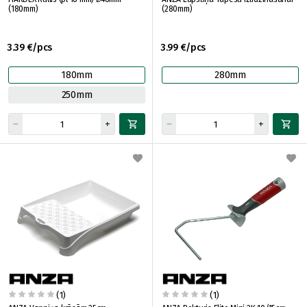
(180mm)
(280mm)
3.39 €/pcs
3.99 €/pcs
180mm
280mm
250mm
(1)
(1)