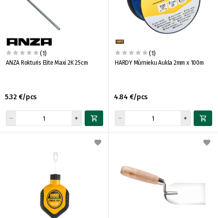
(1)
(1)
ANZA Rokturis Elite Maxi 2K 25cm
HARDY Mūrnieku Aukla 2mm x 100m
5.32 €/pcs
4.84 €/pcs