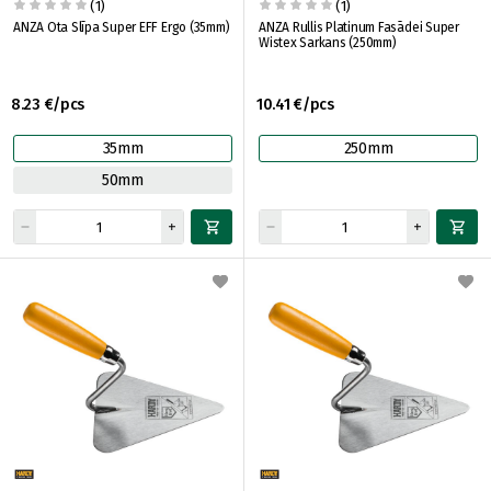
(1)
(1)
ANZA Ota Slīpa Super EFF Ergo (35mm)
ANZA Rullis Platinum Fasādei Super
Wistex Sarkans (250mm)
8.23 €/pcs
10.41 €/pcs
35mm
250mm
50mm