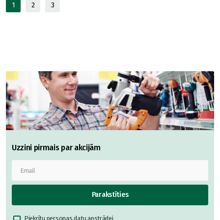
1
2
3
Uzzini pirmais par akcijām
Parakstīties
Piekrītu
personas datu apstrādei