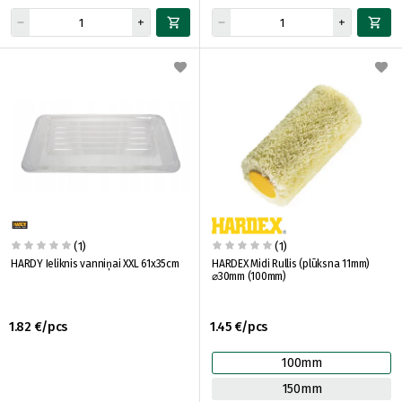
(1)
(1)
HARDY Ieliknis vanniņai XXL 61x35cm
HARDEX Midi Rullis (plūksna 11mm)
⌀30mm (100mm)
1.82 €/pcs
1.45 €/pcs
100mm
150mm