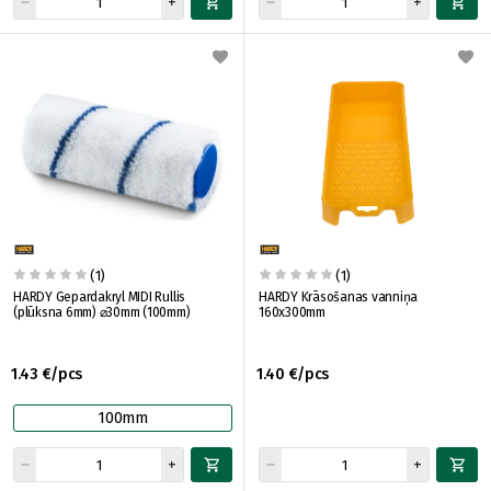
(1)
(1)
HARDY Gepardakryl MIDI Rullis
HARDY Krāsošanas vanniņa
(plūksna 6mm) ⌀30mm (100mm)
160x300mm
1.43 €/pcs
1.40 €/pcs
100mm