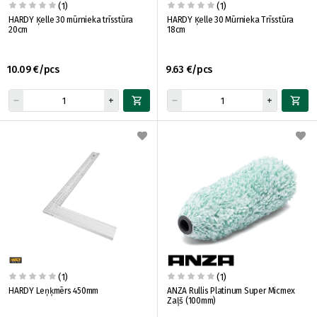
(1)
(1)
HARDY Ķelle 30 mūrnieka trīsstūra
HARDY Ķelle 30 Mūrnieka Trīsstūra
20cm
18cm
10.09 €/pcs
9.63 €/pcs
(1)
(1)
HARDY Leņķmērs 450mm
ANZA Rullis Platinum Super Micmex
Zaļš (100mm)