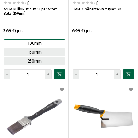
(1)
(1)
ANZA Rullis Platinum Super Antex
HARDY Mērlente 5m x 19mm 2K
Balts (150mm)
3.69 €/pcs
6.99 €/pcs
100mm
150mm
250mm