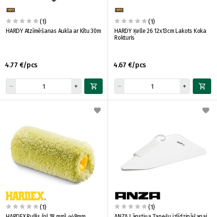
(1)
(1)
HARDY Atzīmēšanas Aukla ar Kītu 30m
HARDY Ķelle 26 12x13cm Lakots Koka
Rokturis
4.77 €/pcs
4.67 €/pcs
(1)
(1)
HARDEX Rullis (pl 18 mm) ⌀48mm
ANZA Lāpstiņa Tapešu izlīdzināšanai