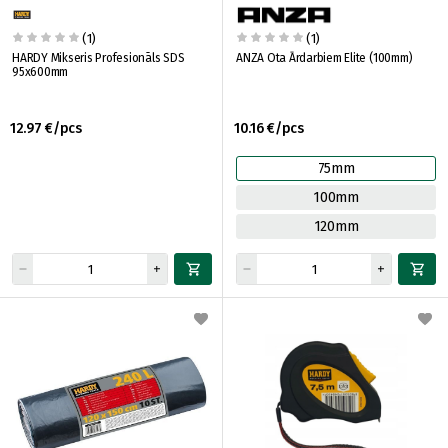
(1)
(1)
HARDY Mikseris Profesionāls SDS
ANZA Ota Ārdarbiem Elite (100mm)
95x600mm
12.97 €/pcs
10.16 €/pcs
75mm
100mm
120mm