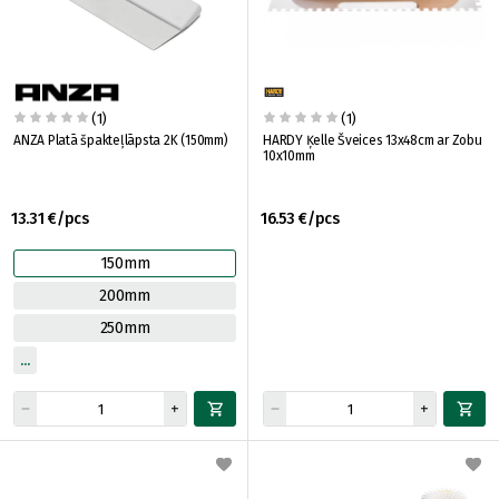
(1)
(1)
ANZA Platā špakteļlāpsta 2K (150mm)
HARDY Ķelle Šveices 13x48cm ar Zobu
10x10mm
13.31 €/pcs
16.53 €/pcs
150mm
200mm
250mm