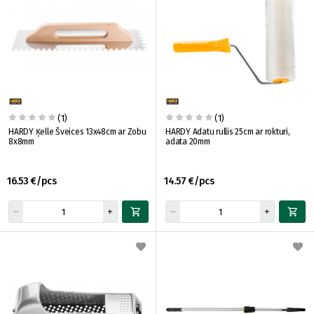
(1)
(1)
HARDY Ķelle Šveices 13x48cm ar Zobu
HARDY Adatu rullis 25cm ar rokturi,
8x8mm
adata 20mm
16.53 €/pcs
14.57 €/pcs