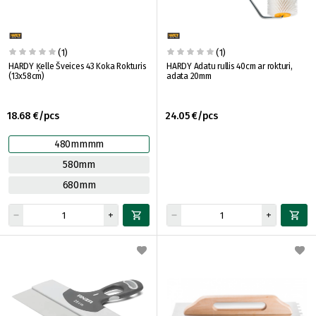
(1)
(1)
HARDY Ķelle Šveices 43 Koka Rokturis
HARDY Adatu rullis 40cm ar rokturi,
(13x58cm)
adata 20mm
18.68 €/pcs
24.05 €/pcs
480mmmm
580mm
680mm