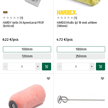
(1)
(1)
HARDY Ķelle 30 Apmešanai PROF
HARDEX Rullis (pl 18 mm) ⌀68mm
(8x10cm)
(180mm)
6.22 €/pcs
4.72 €/pcs
100mm
180mm
120mm
250mm