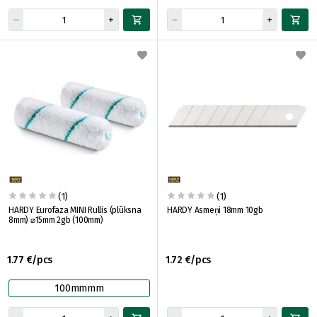
(1)
(1)
HARDY Eurofaza MINI Rullis (plūksna
HARDY Asmeņi 18mm 10gb
8mm) ⌀15mm 2gb (100mm)
1.77 €/pcs
1.72 €/pcs
100mmmm