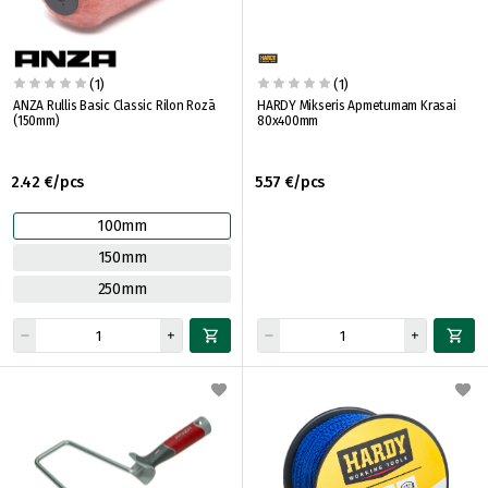
(1)
(1)
ANZA Rullis Basic Classic Rilon Rozā
HARDY Mikseris Apmetumam Krasai
(150mm)
80x400mm
2.42 €/pcs
5.57 €/pcs
100mm
150mm
250mm