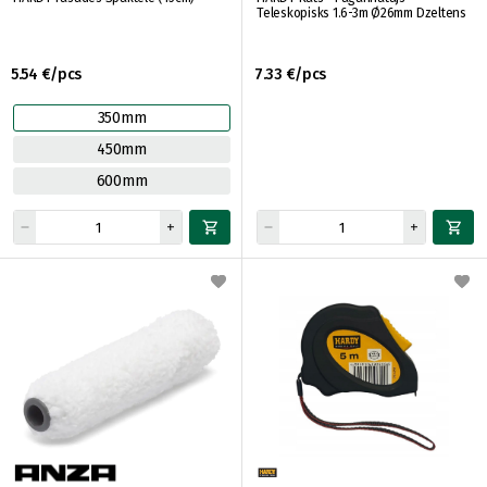
Teleskopisks 1.6-3m Ø26mm Dzeltens
5.54 €/pcs
7.33 €/pcs
350mm
450mm
600mm