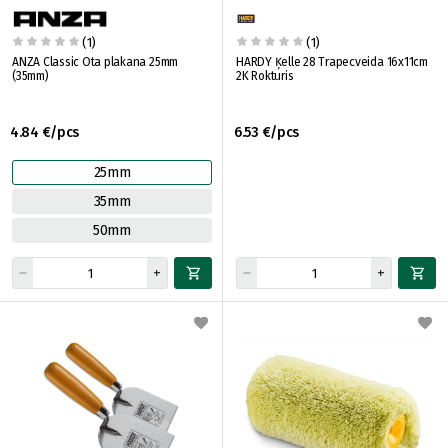
(1)
(1)
ANZA Classic Ota plakana 25mm
HARDY Ķelle 28 Trapecveida 16x11cm
(35mm)
2K Rokturis
4.84 €/pcs
6.53 €/pcs
25mm
35mm
50mm