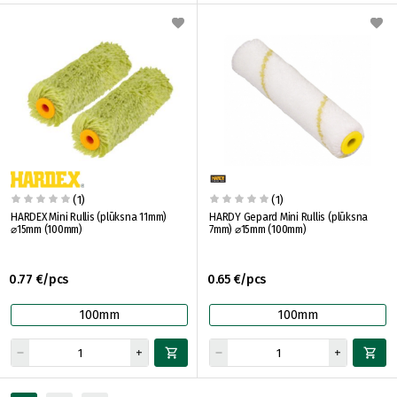
(1)
(1)
HARDEX Mini Rullis (plūksna 11mm)
HARDY Gepard Mini Rullis (plūksna
⌀15mm (100mm)
7mm) ⌀15mm (100mm)
0.77 €/pcs
0.65 €/pcs
100mm
100mm