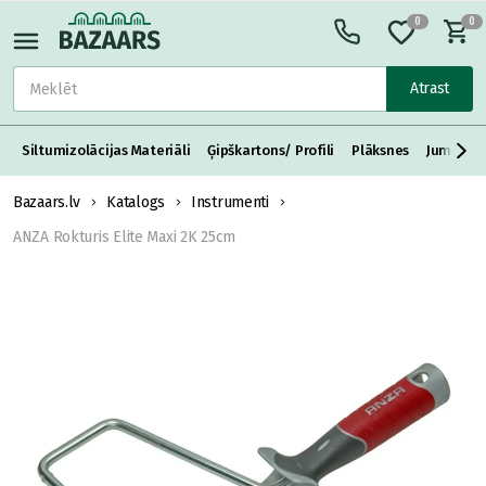
0
0
Atrast
Siltumizolācijas Materiāli
Ģipškartons/ Profili
Plāksnes
Jumta S
Bazaars.lv
Katalogs
Instrumenti
ANZA Rokturis Elite Maxi 2K 25cm