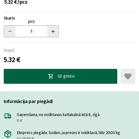
5.32 €/pcs
Skaits
pcs
Kopā
5.32 €
Uz grozu
Informācija par piegādi
Saņemšana, no noliktavas katlakalnā ielā 8, rīgā
0 €
Ekspress piegāde, šodien, ja preces ir noliktavā, līdz 2000 kg
no 19.99 €