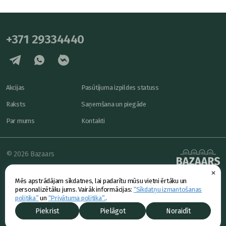
+371 29334440
Akcijas
Pasūtījuma izpildes statuss
Raksts
Saņemšana un piegāde
Par mums
Kontakti
© 2026 Bazaars
×
Konfidencialitāte
powered by
Mēs apstrādājam sīkdatnes, lai padarītu mūsu vietni ērtāku un
Piedāvājums
personalizētāku jums. Vairāk informācijas:
“Sīkdatņu izmantošanas
politika”
un
“Privātuma politika”.
.
Piekrist
Pielāgot
Noraidīt