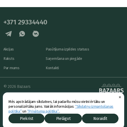
+371 29334440
Akcijas
Pasūtījuma izpildes statuss
Raksts
Saņemšana un piegāde
Par mums
Kontakti
© 2026 Bazaars
×
Konfidencialitāte
powered by
Mēs apstrādājam sīkdatnes, lai padarītu mūsu vietni ērtāku un
Piedāvājums
personalizētāku jums. Vairāk informācijas:
“Sīkdatņu izmantošanas
politika”
un
“Privātuma politika”.
.
Piekrist
Pielāgot
Noraidīt