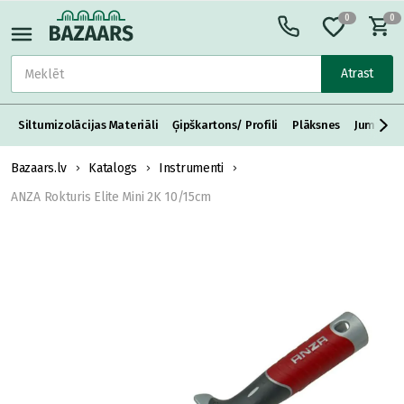
0
0
Atrast
Siltumizolācijas Materiāli
Ģipškartons/ Profili
Plāksnes
Jumta S
Bazaars.lv
Katalogs
Instrumenti
ANZA Rokturis Elite Mini 2K 10/15cm