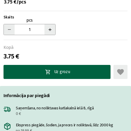
3.75 €/pcs
Skaits
pcs
Kopā
3.75 €
Uz grozu
Informācija par piegādi
Saņemšana, no noliktavas katlakalnā ielā 8, rīgā
0 €
Ekspress piegāde, šodien, ja preces ir noliktavā, līdz 2000 kg
no 19.99 €