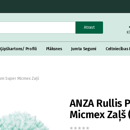
Atrast
K
Ģipškartons/ Profili
Plāksnes
Jumta Segumi
Celtniecības 
num Super Micmex Zaļš
ANZA Rullis 
Micmex Zaļš