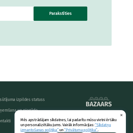
Parakstīties
sūtījuma izpildes statuss
ņemšana un piegāde
×
powered by
Mēs apstrādājam sīkdatnes, lai padarītu mūsu vietni ērtāku
ntakti
un personalizētāku jums. Vairāk informācijas:
“Sīkdatņu
izmantošanas politika”
un
“Privātuma politika”.
.