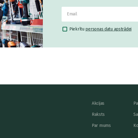
Piekrītu
personas datu apstrādei
Akcijas
Pa
Raksts
Sa
Par mums
Ko