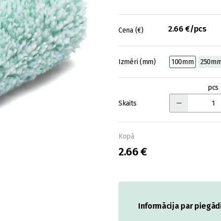
2.66 €/pcs
Cena (€)
Izmēri (mm)
100mm
250m
pcs
Skaits
Kopā
2.66 €
Informācija par piegād