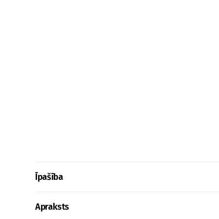
Īpašība
Apraksts