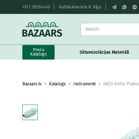
+371 29334440
Katlakalna iela 8, Rīga
Preču
Siltumizolācijas Materiāli
Katalogs
Bazaars.lv
Katalogs
Instrumenti
ANZA Rullis Plati