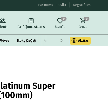
Par mums
Ienākt
Reģistrēties
0
0
lients
Pasūtījuma statuss
Favorīti
Grozs
Plēves
Bloki, Ķieģeļi
Armatūra un metāls
Akcijas
Fasādes Siltināš
Platinum Super
 (100mm)