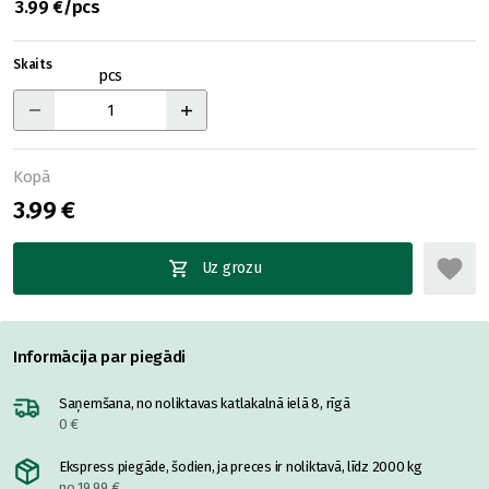
3.99 €/pcs
Skaits
pcs
Kopā
3.99 €
Uz grozu
Informācija par piegādi
Saņemšana, no noliktavas katlakalnā ielā 8, rīgā
0 €
Ekspress piegāde, šodien, ja preces ir noliktavā, līdz 2000 kg
no 19.99 €