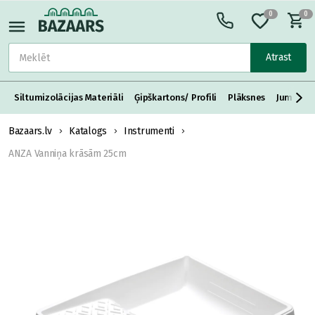
0
0
Atrast
Siltumizolācijas Materiāli
Ģipškartons/ Profili
Plāksnes
Jumta S
Bazaars.lv
Katalogs
Instrumenti
ANZA Vanniņa krāsām 25cm