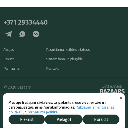
+371 29334440
Akcijas
Pasūtījuma izpildes statuss
Raksts
Saņemšana un piegāde
Par mums
Kontakti
© 2026 Bazaars
×
Konfidencialitāte
powered by
Mēs apstrādājam sīkdatnes, lai padarītu mūsu vietni ērtāku un
Piedāvājums
personalizētāku jums. Vairāk informācijas:
“Sīkdatņu izmantošanas
politika”
un
“Privātuma politika”.
.
Piekrist
Pielāgot
Noraidīt