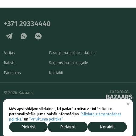
+371 29334440
Akcijas
Pasūtījuma izpildes statuss
Raksts
Saņemšana un piegāde
Par mums
Kontakti
© 2026 Bazaars
×
Konfidencialitāte
powered by
Mēs apstrādājam sīkdatnes, lai padarītu mūsu vietni ērtāku un
Piedāvājums
personalizētāku jums. Vairāk informācijas:
“Sīkdatņu izmantošanas
politika”
un
“Privātuma politika”.
.
Piekrist
Pielāgot
Noraidīt