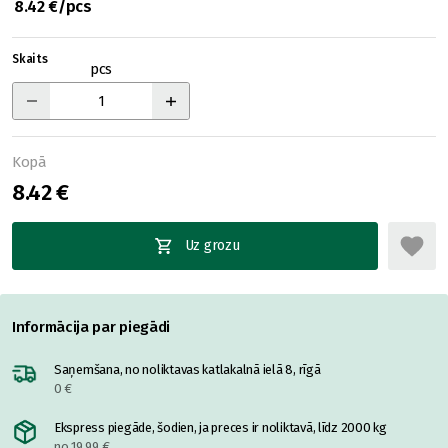
8.42 €/pcs
Skaits
pcs
Kopā
8.42 €
Uz grozu
Informācija par piegādi
Saņemšana, no noliktavas katlakalnā ielā 8, rīgā
0 €
Ekspress piegāde, šodien, ja preces ir noliktavā, līdz 2000 kg
no 19.99 €