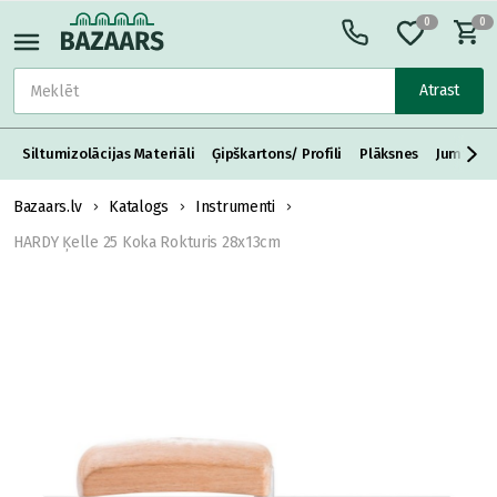
0
0
Atrast
Siltumizolācijas Materiāli
Ģipškartons/ Profili
Plāksnes
Jumta S
Bazaars.lv
Katalogs
Instrumenti
HARDY Ķelle 25 Koka Rokturis 28x13cm