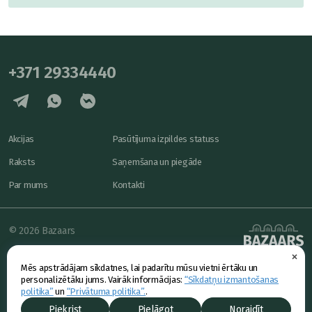
+371 29334440
Akcijas
Pasūtījuma izpildes statuss
Raksts
Saņemšana un piegāde
Par mums
Kontakti
© 2026 Bazaars
×
Konfidencialitāte
powered by
Mēs apstrādājam sīkdatnes, lai padarītu mūsu vietni ērtāku un
Piedāvājums
personalizētāku jums. Vairāk informācijas:
“Sīkdatņu izmantošanas
politika”
un
“Privātuma politika”.
.
Piekrist
Pielāgot
Noraidīt