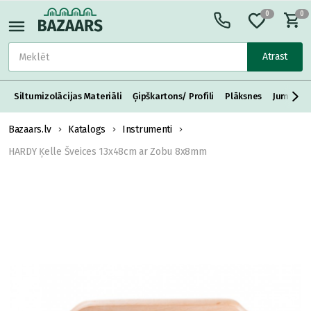
0
0
Atrast
Siltumizolācijas Materiāli
Ģipškartons/ Profili
Plāksnes
Jumta S
Bazaars.lv
Katalogs
Instrumenti
HARDY Ķelle Šveices 13x48cm ar Zobu 8x8mm