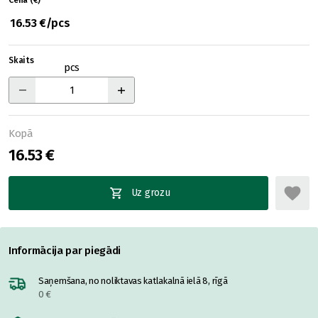
Cena (€)
16.53 €/pcs
Skaits
pcs
Kopā
16.53 €
Uz grozu
Informācija par piegādi
Saņemšana, no noliktavas katlakalnā ielā 8, rīgā
0 €