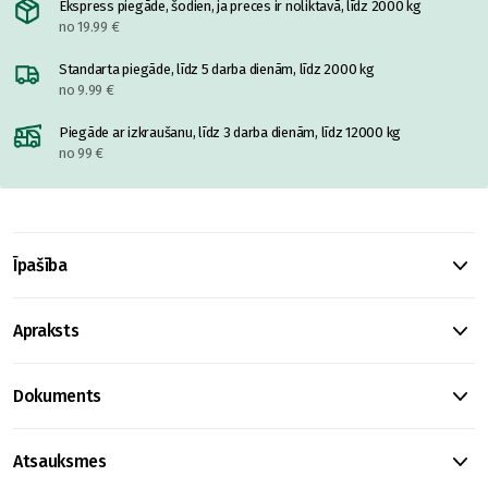
Ekspress piegāde, šodien, ja preces ir noliktavā, līdz 2000 kg
no 19.99 €
Standarta piegāde, līdz 5 darba dienām, līdz 2000 kg
no 9.99 €
Piegāde ar izkraušanu, līdz 3 darba dienām, līdz 12000 kg
no 99 €
Īpašība
Apraksts
Dokuments
Atsauksmes