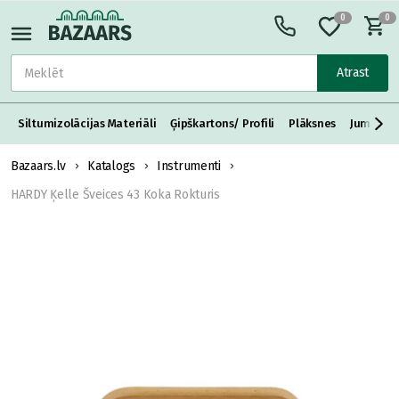
0
0
Atrast
Siltumizolācijas Materiāli
Ģipškartons/ Profili
Plāksnes
Jumta S
Bazaars.lv
Katalogs
Instrumenti
HARDY Ķelle Šveices 43 Koka Rokturis