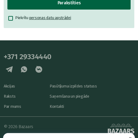
Parakstīties
Piekrītu
personas datu apstrādei
+371 29334440
Akcijas
Pasūtījuma izpildes statuss
Raksts
Saņemšana un piegāde
Par mums
Kontakti
© 2026 Bazaars
×
Konfidencialitāte