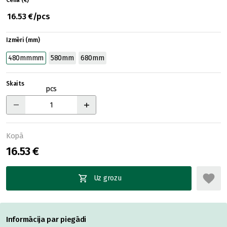
Cena (€)
16.53 €/pcs
Izmēri (mm)
480mmmm
580mm
680mm
Skaits
pcs
Kopā
16.53 €
Uz grozu
Informācija par piegādi