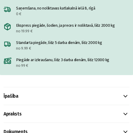
Saņemšana, no noliktavas katlakalnā ielā 8, rīgā
0 €
Ekspress piegāde, šodien, ja preces ir noliktavā, līdz 2000 kg
no 19.99 €
Standarta piegāde, līdz 5 darba dienām, līdz 2000 kg
no 9.99 €
Piegāde ar izkraušanu, līdz 3 darba dienām, līdz 12000 kg
no 99 €
Īpašība
Apraksts
Dokuments