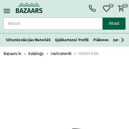
0
0
Atrast
Siltumizolācijas Materiāli
Ģipškartons/ Profili
Plāksnes
Jumta S
Bazaars.lv
Katalogs
Instrumenti
HARDY Kāts