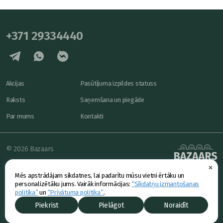
+371 29334440
Akcijas
Pasūtījuma izpildes statuss
Raksts
Saņemšana un piegāde
Par mums
Kontakti
© 2026 Bazaars
×
Konfidencialitāte
powered by
Mēs apstrādājam sīkdatnes, lai padarītu mūsu vietni ērtāku un
Piedāvājums
personalizētāku jums. Vairāk informācijas:
“Sīkdatņu izmantošanas
politika”
un
“Privātuma politika”.
.
Piekrist
Pielāgot
Noraidīt