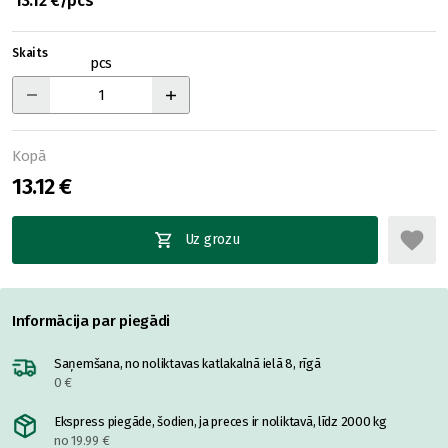
13.12 €/pcs
Skaits
pcs
Kopā
13.12 €
Uz grozu
Informācija par piegādi
Saņemšana, no noliktavas katlakalnā ielā 8, rīgā
0 €
Ekspress piegāde, šodien, ja preces ir noliktavā, līdz 2000 kg
no 19.99 €