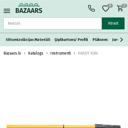
0
0
Atrast
Siltumizolācijas Materiāli
Ģipškartons/ Profili
Plāksnes
Jumta S
Bazaars.lv
Katalogs
Instrumenti
HARDY Kāts