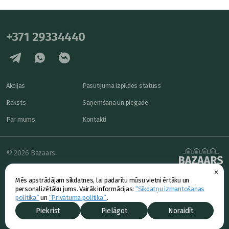
+371 29334440
Akcijas
Pasūtījuma izpildes statuss
Raksts
Saņemšana un piegāde
Par mums
Kontakti
© 2026 Bazaars
×
Konfidencialitāte
powered by
Mēs apstrādājam sīkdatnes, lai padarītu mūsu vietni ērtāku un
Piedāvājums
personalizētāku jums. Vairāk informācijas:
“Sīkdatņu izmantošanas
politika”
un
“Privātuma politika”.
.
Piekrist
Pielāgot
Noraidīt