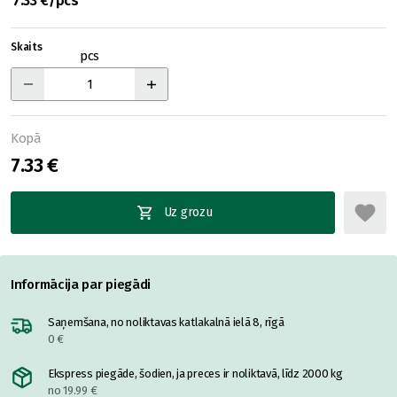
7.33 €/pcs
Skaits
pcs
Kopā
7.33 €
Uz grozu
Informācija par piegādi
Saņemšana, no noliktavas katlakalnā ielā 8, rīgā
0 €
Ekspress piegāde, šodien, ja preces ir noliktavā, līdz 2000 kg
no 19.99 €