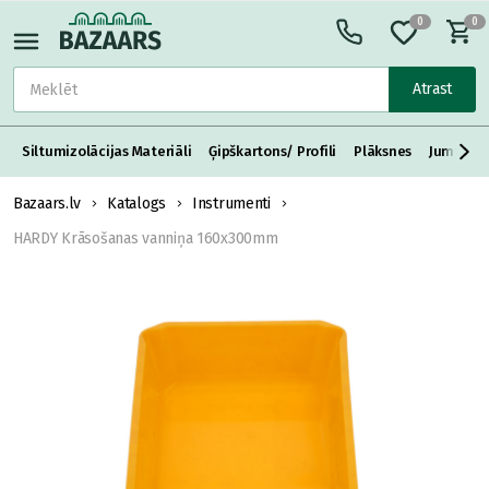
0
0
Atrast
Siltumizolācijas Materiāli
Ģipškartons/ Profili
Plāksnes
Jumta S
Bazaars.lv
Katalogs
Instrumenti
HARDY Krāsošanas vanniņa 160x300mm