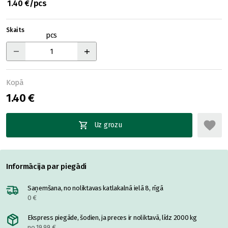
1.40 €/pcs
Skaits
pcs
Kopā
1.40 €
Uz grozu
Informācija par piegādi
Saņemšana, no noliktavas katlakalnā ielā 8, rīgā
0 €
Ekspress piegāde, šodien, ja preces ir noliktavā, līdz 2000 kg
no 19.99 €