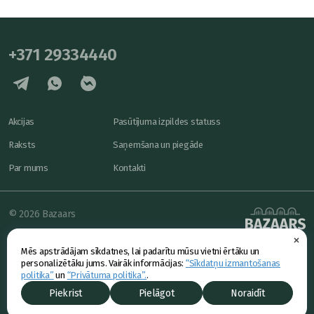
+371 29334440
Akcijas
Pasūtījuma izpildes statuss
Raksts
Saņemšana un piegāde
Par mums
Kontakti
© 2026 Bazaars
×
Konfidencialitāte
powered by
Mēs apstrādājam sīkdatnes, lai padarītu mūsu vietni ērtāku un
Piedāvājums
personalizētāku jums. Vairāk informācijas:
“Sīkdatņu izmantošanas
politika”
un
“Privātuma politika”.
.
Piekrist
Pielāgot
Noraidīt