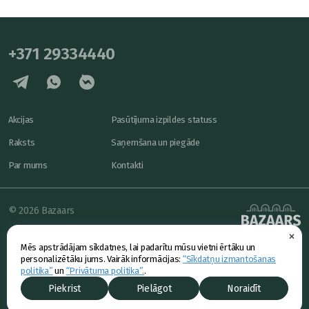
+371 29334440
Akcijas
Pasūtījuma izpildes statuss
Raksts
Saņemšana un piegāde
Par mums
Kontakti
© 2026 Bazaars
×
Konfidencialitāte
powered by
Mēs apstrādājam sīkdatnes, lai padarītu mūsu vietni ērtāku un
Piedāvājums
personalizētāku jums. Vairāk informācijas:
“Sīkdatņu izmantošanas
politika”
un
“Privātuma politika”.
.
Piekrist
Pielāgot
Noraidīt