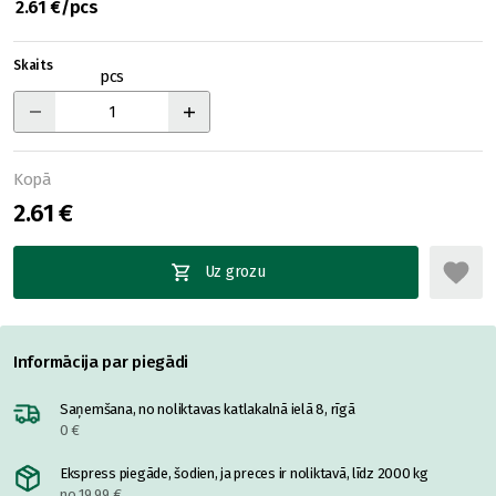
2.61 €/pcs
Skaits
pcs
Kopā
2.61 €
Uz grozu
Informācija par piegādi
Saņemšana, no noliktavas katlakalnā ielā 8, rīgā
0 €
Ekspress piegāde, šodien, ja preces ir noliktavā, līdz 2000 kg
no 19.99 €