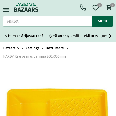
0
0
Atrast
Siltumizolācijas Materiāli
Ģipškartons/ Profili
Plāksnes
Jumta S
Bazaars.lv
Katalogs
Instrumenti
HARDY Krāsošanas vanniņa 260x350mm