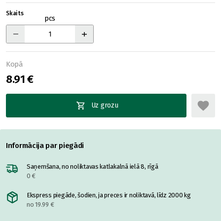
Skaits
pcs
Kopā
8.91 €
Uz grozu
Informācija par piegādi
Saņemšana, no noliktavas katlakalnā ielā 8, rīgā
0 €
Ekspress piegāde, šodien, ja preces ir noliktavā, līdz 2000 kg
no 19.99 €