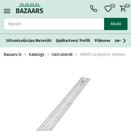
0
0
Atrast
Siltumizolācijas Materiāli
Ģipškartons/ Profili
Plāksnes
Jumta S
Bazaars.lv
Katalogs
Instrumenti
HARDY Leņķmērs 450mm