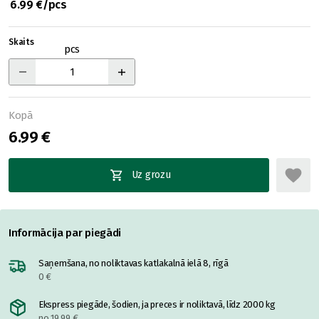
6.99 €/pcs
Skaits
pcs
Kopā
6.99 €
Uz grozu
Informācija par piegādi
Saņemšana, no noliktavas katlakalnā ielā 8, rīgā
0 €
Ekspress piegāde, šodien, ja preces ir noliktavā, līdz 2000 kg
no 19.99 €