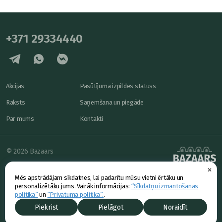
+371 29334440
Akcijas
Pasūtījuma izpildes statuss
Raksts
Saņemšana un piegāde
Par mums
Kontakti
© 2026 Bazaars
×
Konfidencialitāte
powered by
Mēs apstrādājam sīkdatnes, lai padarītu mūsu vietni ērtāku un
Piedāvājums
personalizētāku jums. Vairāk informācijas:
“Sīkdatņu izmantošanas
politika”
un
“Privātuma politika”.
.
Piekrist
Pielāgot
Noraidīt