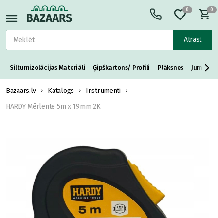
0
0
Atrast
Siltumizolācijas Materiāli
Ģipškartons/ Profili
Plāksnes
Jumta S
Bazaars.lv
Katalogs
Instrumenti
HARDY Mērlente 5m x 19mm 2K