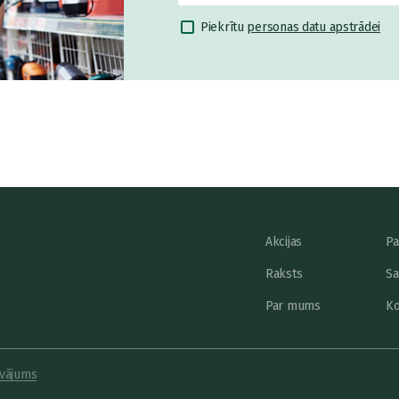
Piekrītu
personas datu apstrādei
Akcijas
Pa
Raksts
Sa
Par mums
Ko
vājums