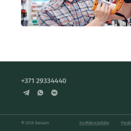
+371 29334440
© 2026 Bazaars
Konfidencialitāte
Piedā