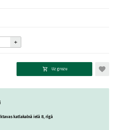
Uz grozu
i
tavas katlakalnā ielā 8, rīgā