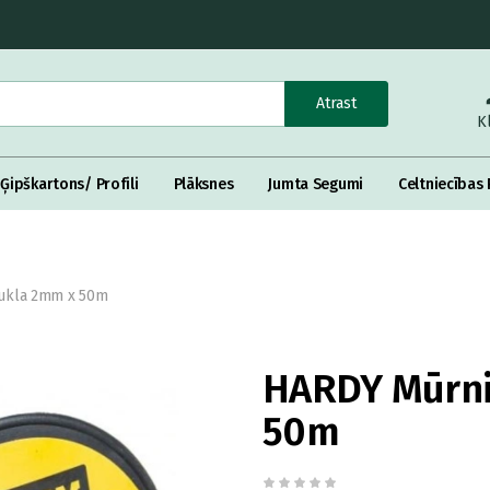
Atrast
K
Ģipškartons/ Profili
Plāksnes
Jumta Segumi
Celtniecības 
ukla 2mm x 50m
HARDY Mūrni
50m