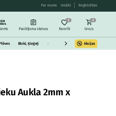
Par mums
Ienākt
Reģistrēties
0
0
lients
Pasūtījuma statuss
Favorīti
Grozs
Plēves
Bloki, Ķieģeļi
Armatūra un metāls
Akcijas
Fasādes Siltināš
eku Aukla 2mm x