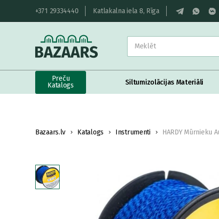
+371 29334440
Katlakalna iela 8, Rīga
Preču
Siltumizolācijas Materiāli
Katalogs
Bazaars.lv
Katalogs
Instrumenti
HARDY Mūrnieku A