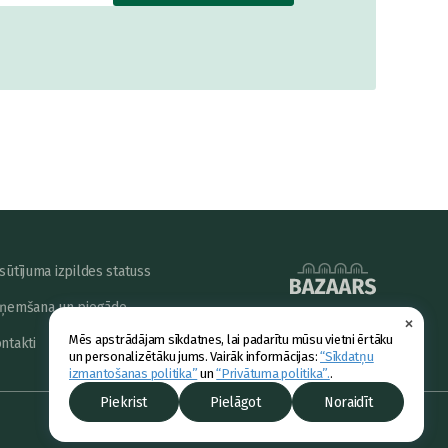
sūtījuma izpildes statuss
ņemšana un piegāde
×
powered by
Mēs apstrādājam sīkdatnes, lai padarītu mūsu vietni ērtāku
ntakti
un personalizētāku jums. Vairāk informācijas:
“Sīkdatņu
izmantošanas politika”
un
“Privātuma politika”.
.
Piekrist
Pielāgot
Noraidīt