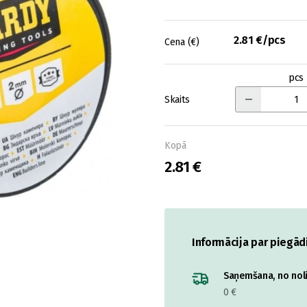
2.81 €/pcs
Cena (€)
pcs
Skaits
Kopā
2.81 €
Informācija par piegād
Saņemšana, no nolik
0 €