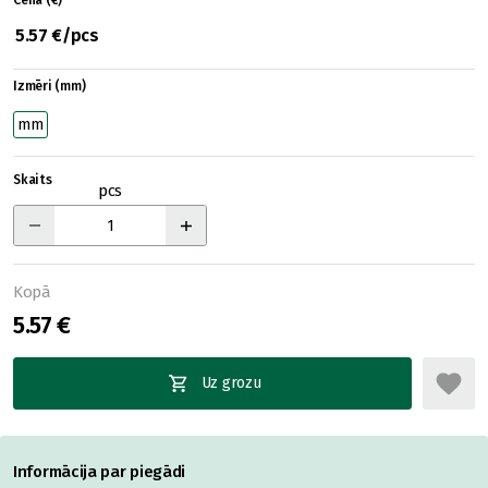
Cena (€)
5.57 €/pcs
Izmēri (mm)
mm
Skaits
pcs
Kopā
5.57 €
Uz grozu
Informācija par piegādi