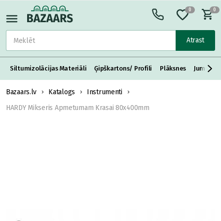
0
0
Atrast
Siltumizolācijas Materiāli
Ģipškartons/ Profili
Plāksnes
Jumta S
Bazaars.lv
Katalogs
Instrumenti
HARDY Mikseris Apmetumam Krasai 80x400mm