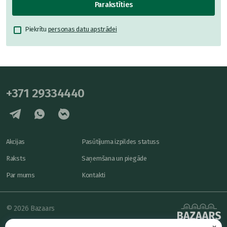
Parakstīties
Piekrītu
personas datu apstrādei
+371 29334440
Akcijas
Pasūtījuma izpildes statuss
Raksts
Saņemšana un piegāde
Par mums
Kontakti
© 2026 Bazaars
×
Konfidencialitāte