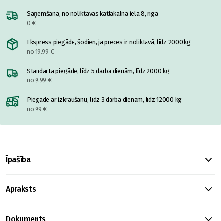
Saņemšana, no noliktavas katlakalnā ielā 8, rīgā
0 €
Ekspress piegāde, šodien, ja preces ir noliktavā, līdz 2000 kg
no 19.99 €
Standarta piegāde, līdz 5 darba dienām, līdz 2000 kg
no 9.99 €
Piegāde ar izkraušanu, līdz 3 darba dienām, līdz 12000 kg
no 99 €
Īpašība
Apraksts
Dokuments