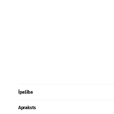
Īpašība
Apraksts