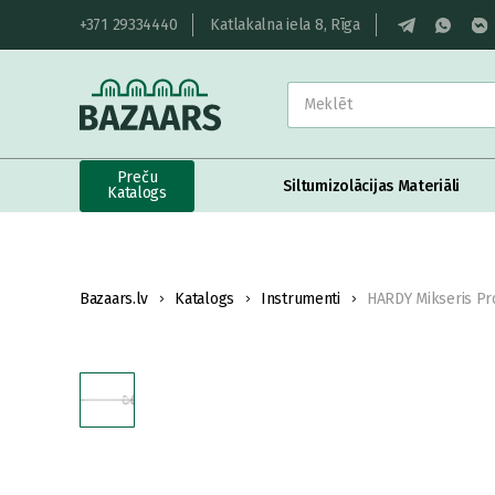
+371 29334440
Katlakalna iela 8, Rīga
Preču
Siltumizolācijas Materiāli
Katalogs
Bazaars.lv
Katalogs
Instrumenti
HARDY Mikseris P