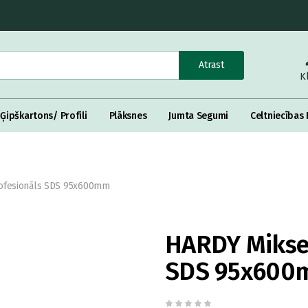
Atrast
K
Ģipškartons/ Profili
Plāksnes
Jumta Segumi
Celtniecības 
rofesionāls SDS 95x600mm
HARDY Mikser
SDS 95x600