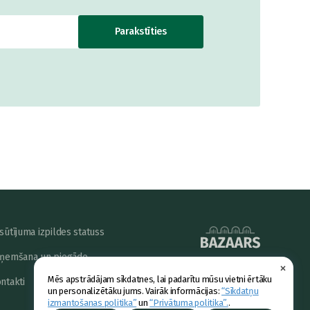
Parakstīties
sūtījuma izpildes statuss
ņemšana un piegāde
×
powered by
Mēs apstrādājam sīkdatnes, lai padarītu mūsu vietni ērtāku
ntakti
un personalizētāku jums. Vairāk informācijas:
“Sīkdatņu
izmantošanas politika”
un
“Privātuma politika”.
.