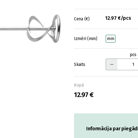
12.97 €/pcs
Cena (€)
Izmēri (mm)
mm
pcs
Skaits
Kopā
12.97 €
Informācija par piegād