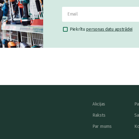
Piekrītu
personas datu apstrādei
Akcijas
Pa
Raksts
Sa
Par mums
Ko