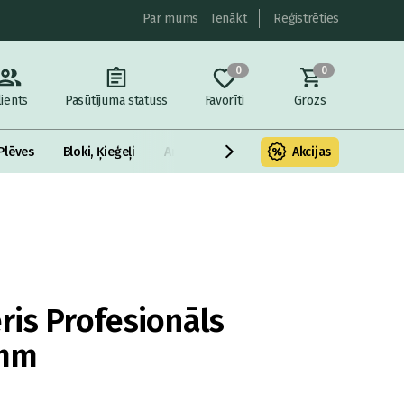
Par mums
Ienākt
Reģistrēties
0
0
lients
Pasūtījuma statuss
Favorīti
Grozs
Plēves
Bloki, Ķieģeļi
Armatūra un metāls
Akcijas
Fasādes Siltināš
is Profesionāls
mm