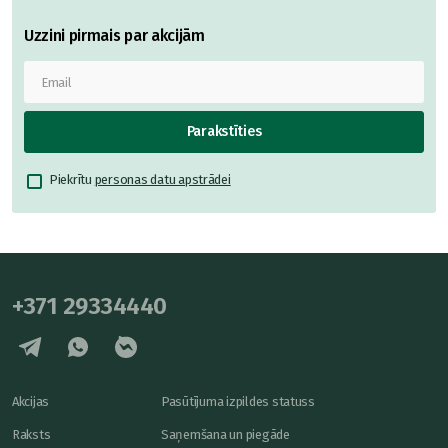
Uzzini pirmais par akcijām
Parakstīties
Piekrītu
personas datu apstrādei
+371 29334440
Akcijas
Pasūtījuma izpildes statuss
Raksts
Saņemšana un piegāde