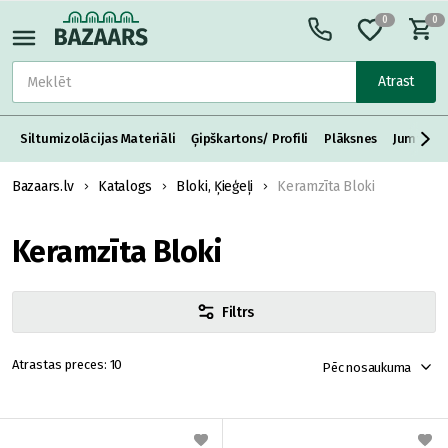
0
0
Atrast
Siltumizolācijas Materiāli
Ģipškartons/ Profili
Plāksnes
Jumta S
Bazaars.lv
Katalogs
Bloki, Ķieģeļi
Keramzīta Bloki
Keramzīta Bloki
Filtrs
10
Pēc nosaukuma