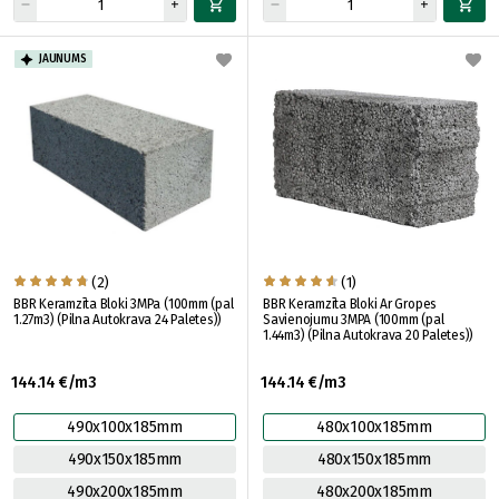
JAUNUMS
(2)
(1)
BBR Keramzīta Bloki 3MPa (100mm (pal
BBR Keramzīta Bloki Ar Gropes
1.27m3) (Pilna Autokrava 24 Paletes))
Savienojumu 3MPA (100mm (pal
1.44m3) (Pilna Autokrava 20 Paletes))
144.14 €/m3
144.14 €/m3
490x100x185mm
480x100x185mm
490x150x185mm
480x150x185mm
490x200x185mm
480x200x185mm