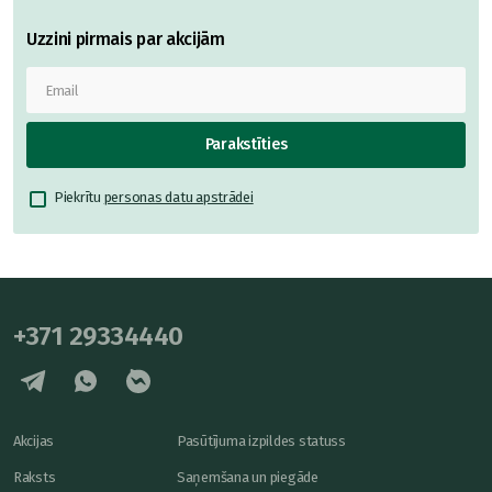
Uzzini pirmais par akcijām
Parakstīties
Piekrītu
personas datu apstrādei
+371 29334440
Akcijas
Pasūtījuma izpildes statuss
Raksts
Saņemšana un piegāde