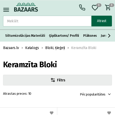
0
0
Atrast
Siltumizolācijas Materiāli
Ģipškartons/ Profili
Plāksnes
Jumta S
Bazaars.lv
Katalogs
Bloki, Ķieģeļi
Keramzīta Bloki
Keramzīta Bloki
Filtrs
10
Pēc popularitātes