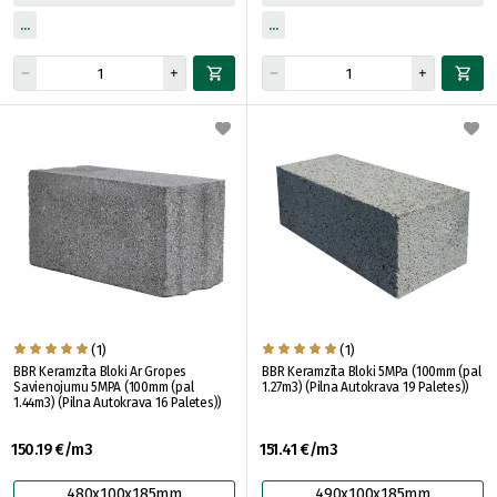
(1)
(1)
BBR Keramzīta Bloki Ar Gropes
BBR Keramzīta Bloki 5MPa (100mm (pal
Savienojumu 5MPA (100mm (pal
1.27m3) (Pilna Autokrava 19 Paletes))
1.44m3) (Pilna Autokrava 16 Paletes))
150.19 €/m3
151.41 €/m3
480x100x185mm
490x100x185mm