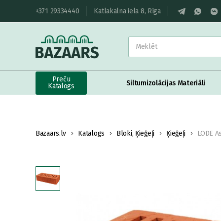
+371 29334440
Katlakalna iela 8, Rīga
Preču
Siltumizolācijas Materiāli
Katalogs
Bazaars.lv
Katalogs
Bloki, Ķieģeļi
Ķieģeļi
LODE As