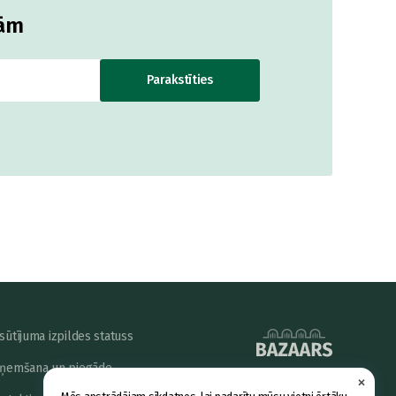
jām
Parakstīties
sūtījuma izpildes statuss
ņemšana un piegāde
×
powered by