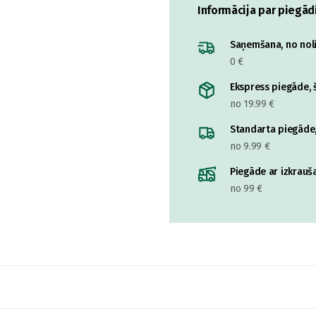
Informācija par piegād
Saņemšana, no nolik
0 €
Ekspress piegāde, š
no 19.99 €
Standarta piegāde,
no 9.99 €
Piegāde ar izkrauša
no 99 €