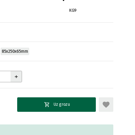
KG9
85x250x65mm
Uz grozu