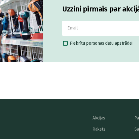
Uzzini pirmais par akci
Piekrītu
personas datu apstrādei
Akcijas
Pa
Raksts
Sa