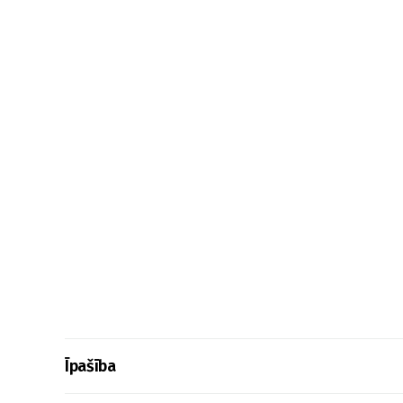
Īpašība