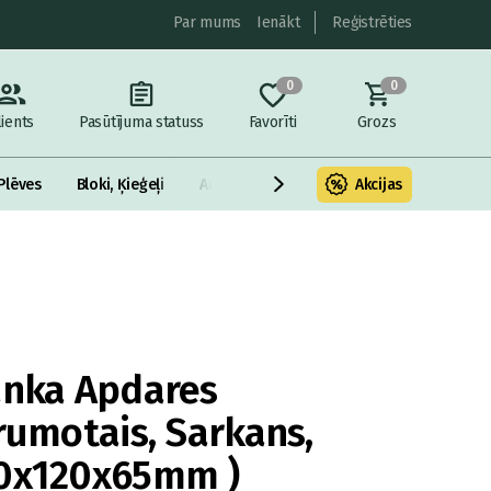
Par mums
Ienākt
Reģistrēties
0
0
lients
Pasūtījuma statuss
Favorīti
Grozs
Plēves
Bloki, Ķieģeļi
Armatūra un metāls
Akcijas
Fasādes Siltināš
anka Apdares
rumotais, Sarkans,
50x120x65mm )