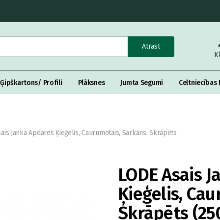
Atrast
K
Ģipškartons/ Profili
Plāksnes
Jumta Segumi
Celtniecības 
ais Janka Apdares Ķieģelis, Caurumotais, Sarkans, Skrāpēts
LODE Asais J
Ķieģelis, Cau
Skrāpēts (2