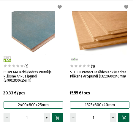
(1)
(1)
ISOPLAAT Kokšķiedras Pretvēja
STEICO Protect Fasādes Kokšķiedras
Plāksne Ar Pusspundi
Plāksne Ar Spundi (1325x600x40mm)
(2400x800x25mm)
20.33 €/pcs
15.55 €/pcs
2400x800x25mm
1325x600x40mm