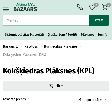
0
0
Atrast
Siltumizolācijas Materiāli
Ģipškartons/ Profili
Plāksnes
Jumta S
Bazaars.lv
Katalogs
Būvniecības Plāksnes
Kokšķiedras Plāksnes (KPL)
Kokšķiedras Plāksnes (KPL)
Filtrs
2
Pēc popularitātes