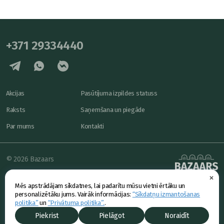
+371 29334440
Akcijas
Pasūtījuma izpildes statuss
Raksts
Saņemšana un piegāde
Par mums
Kontakti
© 2026 Bazaars
×
Konfidencialitāte
powered by
Mēs apstrādājam sīkdatnes, lai padarītu mūsu vietni ērtāku un
Piedāvājums
personalizētāku jums. Vairāk informācijas:
“Sīkdatņu izmantošanas
politika”
un
“Privātuma politika”.
.
Piekrist
Pielāgot
Noraidīt