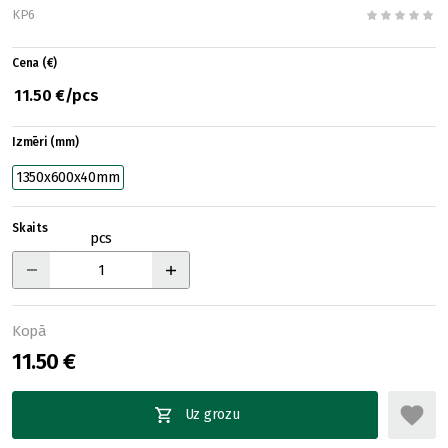
KP6
Cena (€)
11.50 €/pcs
Izmēri (mm)
1350x600x40mm
Skaits
pcs
Kopā
11.50 €
Uz grozu