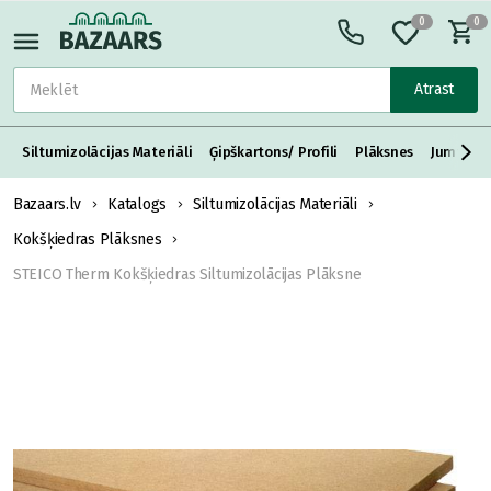
0
0
Atrast
Siltumizolācijas Materiāli
Ģipškartons/ Profili
Plāksnes
Jumta S
Bazaars.lv
Katalogs
Siltumizolācijas Materiāli
Kokšķiedras Plāksnes
STEICO Therm Kokšķiedras Siltumizolācijas Plāksne