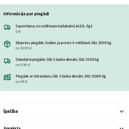
Informācija par piegādi
Saņemšana, no noliktavas katlakalnā ielā 8, rīgā
0 €
Ekspress piegāde, šodien, ja preces ir noliktavā, līdz 2000 kg
no 19.99 €
Standarta piegāde, līdz 5 darba dienām, līdz 2000 kg
no 9.99 €
Piegāde ar izkraušanu, līdz 3 darba dienām, līdz 12000 kg
no 99 €
Īpašība
Apraksts