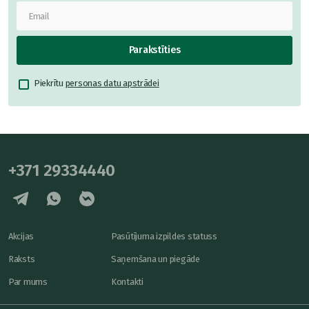
Parakstīties
Piekrītu
personas datu apstrādei
+371 29334440
Akcijas
Pasūtījuma izpildes statuss
Raksts
Saņemšana un piegāde
Par mums
Kontakti