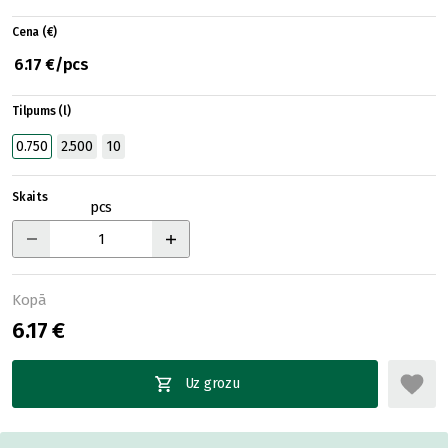
Cena (€)
6.17 €/pcs
Tilpums (l)
0.750
2.500
10
Skaits
pcs
Kopā
6.17 €
Uz grozu