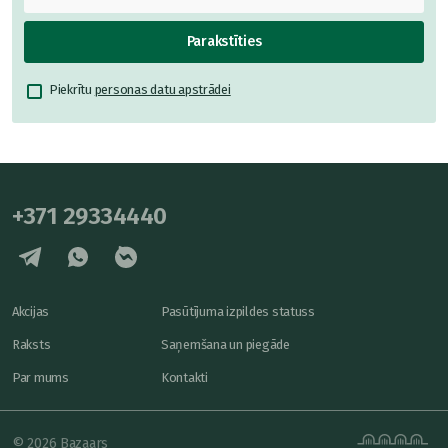
Parakstīties
Piekrītu
personas datu apstrādei
+371 29334440
Akcijas
Pasūtījuma izpildes statuss
Raksts
Saņemšana un piegāde
Par mums
Kontakti
© 2026 Bazaars