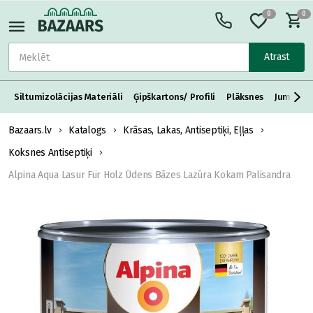
0
0
Atrast
Siltumizolācijas Materiāli
Ģipškartons/ Profili
Plāksnes
Jumta S
Bazaars.lv
Katalogs
Krāsas, Lakas, Antiseptiķi, Eļļas
Koksnes Antiseptiķi
Alpina Aqua Lasur Für Holz Ūdens Bāzes Lazūra Kokam Palisandra