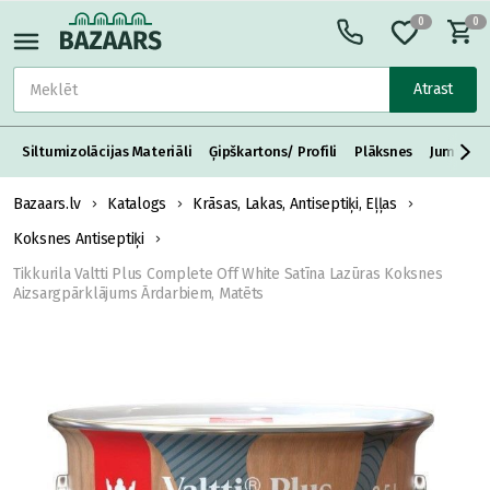
0
0
Atrast
Siltumizolācijas Materiāli
Ģipškartons/ Profili
Plāksnes
Jumta S
Bazaars.lv
Katalogs
Krāsas, Lakas, Antiseptiķi, Eļļas
Koksnes Antiseptiķi
Tikkurila Valtti Plus Complete Off White Satīna Lazūras Koksnes
Aizsargpārklājums Ārdarbiem, Matēts