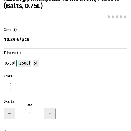
(Balts, 0.75L)
Cena (€)
10.29 €/pcs
Tilpums (l)
0.750l
2.500l
5l
Krāsa
Skaits
pcs