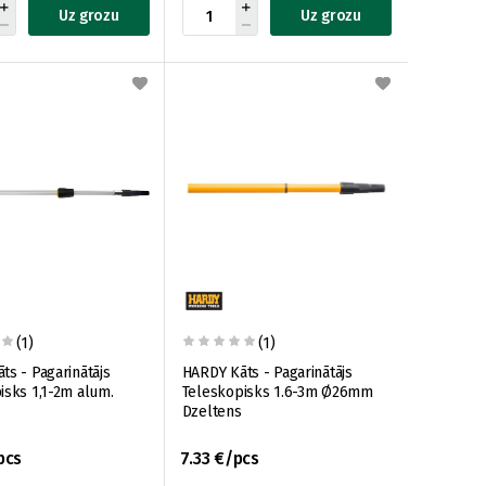
Uz grozu
Uz grozu
(1)
(1)
ts - Pagarinātājs
HARDY Kāts - Pagarinātājs
isks 1,1-2m alum.
Teleskopisks 1.6-3m Ø26mm
Dzeltens
pcs
7.33 €/pcs