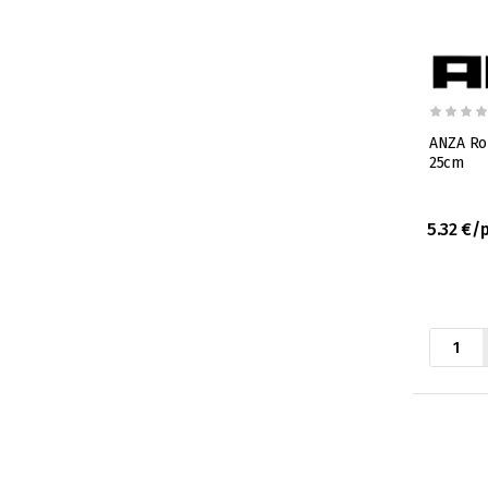
ANZA Rok
25cm
5.32 €/