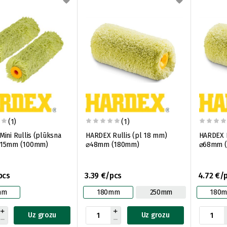
(1)
(1)
ini Rullis (plūksna
HARDEX Rullis (pl 18 mm)
HARDEX R
⌀15mm (100mm)
⌀48mm (180mm)
⌀68mm 
pcs
3.39 €/pcs
4.72 €/
mm
180mm
250mm
180
Uz grozu
Uz grozu