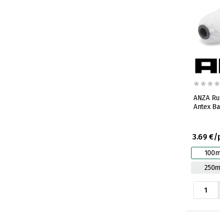
ANZA Rul
Antex Ba
3.69 €/
100
250