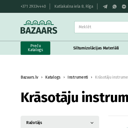
+371 29334440
Katlakalna iela 8, Rīga
Preču
Siltumizolācijas Materiāli
Katalogs
Bazaars.lv
Katalogs
Instrumenti
Krāsotāju instrume
Krāsotāju instrum
Ražotājs