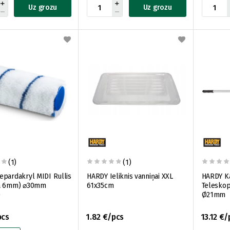
Uz grozu
Uz grozu
(1)
(1)
pardakryl MIDI Rullis
HARDY Ieliknis vanniņai XXL
HARDY Kā
a 6mm) ⌀30mm
61x35cm
Teleskop
)
Ø21mm
pcs
1.82 €/pcs
13.12 €/