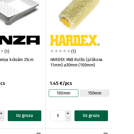
(1)
(1)
nniņa krāsām 25cm
HARDEX Midi Rullis (plūksna
11mm) ⌀30mm (100mm)
pcs
1.45 €/pcs
100mm
150mm
Uz grozu
Uz grozu