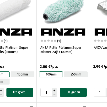
(1)
(1)
lis Platinum Super
ANZA Rullis Platinum Super
ANZA Va
lts (150mm)
Micmex Zaļš (100mm)
pcs
2.66 €/pcs
3.99 €/
mm
150mm
100mm
250mm
mm
Uz grozu
Uz grozu