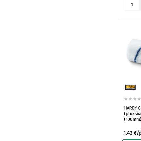
HARDY Ge
(plūksn
(100mm
1.43 €/