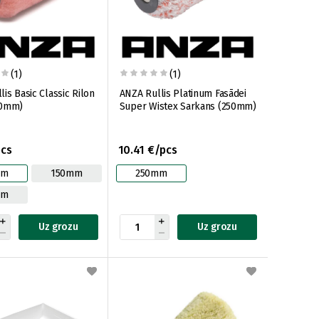
(1)
(1)
is Basic Classic Rilon
ANZA Rullis Platinum Fasādei
50mm)
Super Wistex Sarkans (250mm)
pcs
10.41 €/pcs
mm
150mm
250mm
mm
Uz grozu
Uz grozu