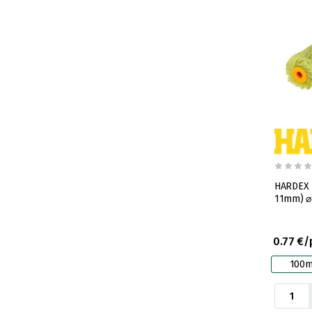
HARDEX M
11mm) 
0.77 €/
100