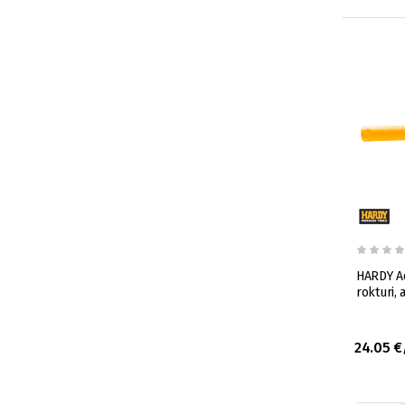
HARDY Ad
rokturi,
24.05 €