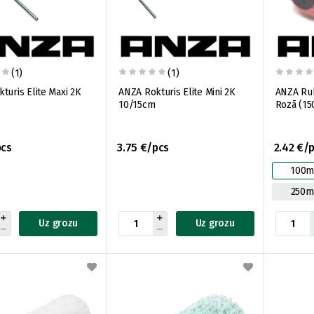
(1)
(1)
turis Elite Maxi 2K
ANZA Rokturis Elite Mini 2K
ANZA Rull
10/15cm
Rozā (1
pcs
3.75 €/pcs
2.42 €/
100
250
Uz grozu
Uz grozu