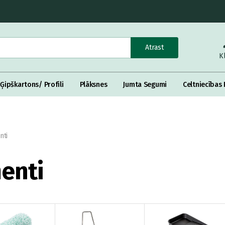
Atrast
K
Ģipškartons/ Profili
Plāksnes
Jumta Segumi
Celtniecības 
nti
enti