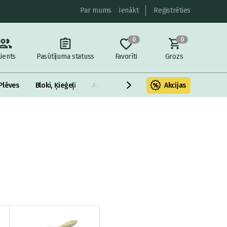
Par mums
Ienākt
Reģistrēties
0
0
lients
Pasūtījuma statuss
Favorīti
Grozs
Plēves
Bloki, Ķieģeļi
Armatūra un metāls
Akcijas
Fasādes Siltināš