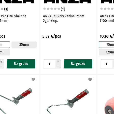
(1)
(1)
ssic Ota plakana
ANZA Ieliknis Vaniņai 25cm
ANZA Ota
35mm)
2gab/iep.
(100mm)
pcs
3.39 €/pcs
10.16 €
m
35mm
75m
m
120
Uz grozu
Uz grozu