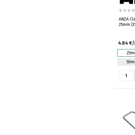
ANZA Cla
25mm (
4.84 €/
25m
50m