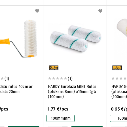
(1)
(1)
atu rullis 40cm ar
HARDY Eurofaza MINI Rullis
HARDY Ge
 adata 20mm
(plūksna 8mm) ⌀15mm 2gb
(plūksn
(100mm)
(100mm)
/pcs
1.77 €/pcs
0.65 €/
100mmmm
100