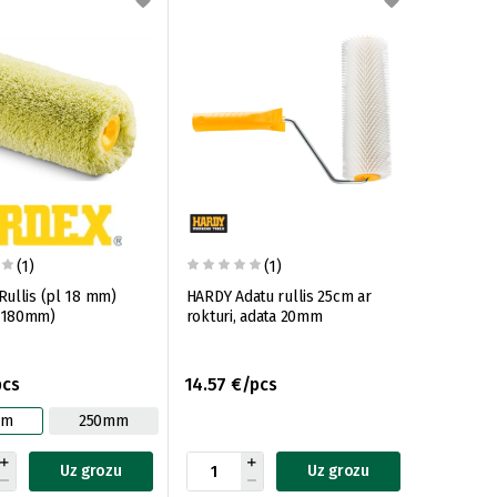
(1)
(1)
ullis (pl 18 mm)
HARDY Adatu rullis 25cm ar
(180mm)
rokturi, adata 20mm
pcs
14.57 €/pcs
mm
250mm
Uz grozu
Uz grozu