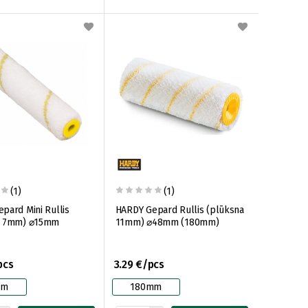
(1)
(1)
pard Mini Rullis
HARDY Gepard Rullis (plūksna
a 7mm) ⌀15mm
11mm) ⌀48mm (180mm)
pcs
3.29 €/pcs
mm
180mm