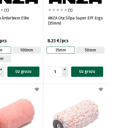
(1)
(1)
 Ārdarbiem Elite
ANZA Ota Slīpa Super EFF Ergo
(35mm)
/pcs
8.23 €/pcs
m
100mm
35mm
50mm
mm
Uz grozu
Uz grozu