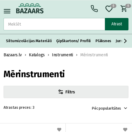
0
0
Atrast
Siltumizolācijas Materiāli
Ģipškartons/ Profili
Plāksnes
Jumta S
Bazaars.lv
Katalogs
Instrumenti
Mērinstrumenti
Mērinstrumenti
Filtrs
3
Pēc popularitātes